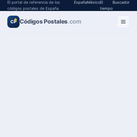
El portal de referencia de los
España
México
El
Buscador
códigos postales de España
tiempo
Códigos Postales
.com
CP