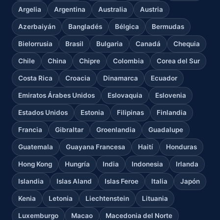
Argelia
Argentina
Australia
Austria
Azerbaiyán
Bangladés
Bélgica
Bermudas
Bielorrusia
Brasil
Bulgaria
Canadá
Chequia
Chile
China
Chipre
Colombia
Corea del Sur
Costa Rica
Croacia
Dinamarca
Ecuador
Emiratos Árabes Unidos
Eslovaquia
Eslovenia
Estados Unidos
Estonia
Filipinas
Finlandia
Francia
Gibraltar
Groenlandia
Guadalupe
Guatemala
Guayana Francesa
Haití
Honduras
Hong Kong
Hungría
India
Indonesia
Irlanda
Islandia
Islas Aland
Islas Feroe
Italia
Japón
Kenia
Letonia
Liechtenstein
Lituania
Luxemburgo
Macao
Macedonia del Norte