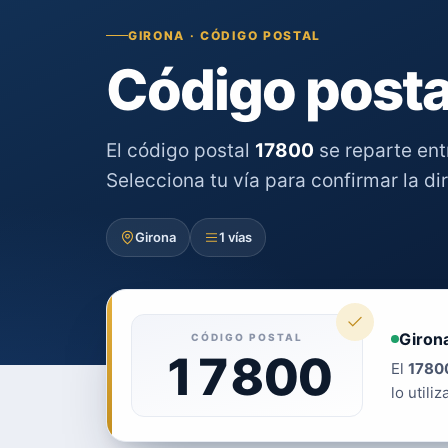
GIRONA · CÓDIGO POSTAL
Código posta
El código postal
17800
se reparte en
Selecciona tu vía para confirmar la di
Girona
1 vías
Giron
CÓDIGO POSTAL
17800
El
1780
lo utiliz