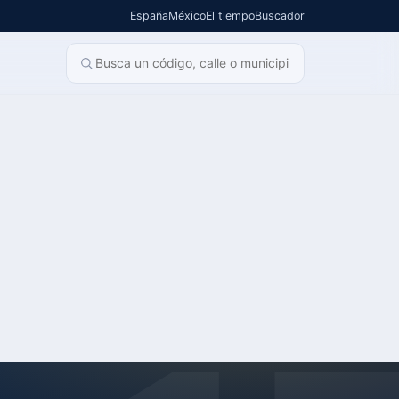
España
México
El tiempo
Buscador