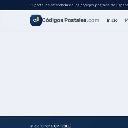
El portal de referencia de los códigos postales de Españ
Códigos Postales
.com
Inicio
P
CP
Inicio
/
Girona
/
CP 17800