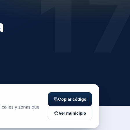
1
a
Copiar código
s calles y zonas que
Ver municipio