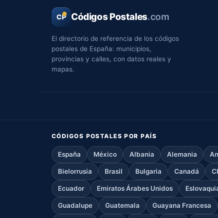
Códigos Postales
.com
CP
El directorio de referencia de los códigos
postales de España: municipios,
provincias y calles, con datos reales y
mapas.
CÓDIGOS POSTALES POR PAÍS
España
México
Albania
Alemania
An
Bielorrusia
Brasil
Bulgaria
Canadá
C
Ecuador
Emiratos Árabes Unidos
Eslovaqui
Guadalupe
Guatemala
Guayana Francesa