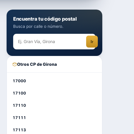
Encuentra tu código postal
Busca por calle o número.
Ir
Otros CP de Girona
17000
17100
17110
17111
17113