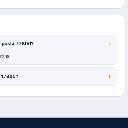
o postal 17800?
rona.
al 17800?