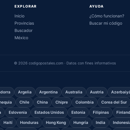
EXPLORAR
AYUDA
Inicio
¿Cómo funcionan?
Provincias
Buscar mi código
Buscador
México
© 2026 codigopostales.com · Datos con fines informativos
dorra
Argelia
Argentina
Australia
Austria
Azerbaiy
hequia
Chile
China
Chipre
Colombia
Corea del Sur
a
Eslovenia
Estados Unidos
Estonia
Filipinas
Finlan
Haití
Honduras
Hong Kong
Hungría
India
Indonesi