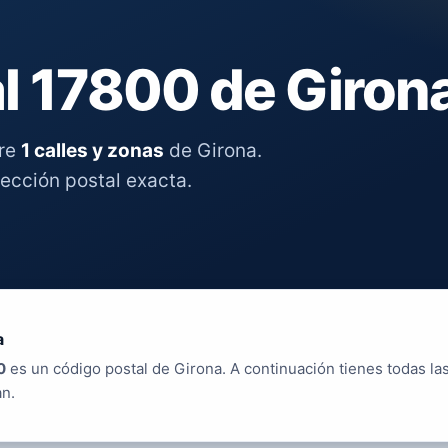
l 17800 de Giron
tre
1 calles y zonas
de Girona.
rección postal exacta.
a
0
es un código postal de Girona. A continuación tienes todas la
an.