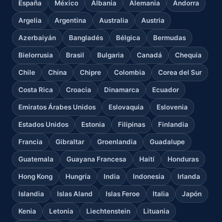
España
México
Albania
Alemania
Andorra
Argelia
Argentina
Australia
Austria
Azerbaiyán
Bangladés
Bélgica
Bermudas
Bielorrusia
Brasil
Bulgaria
Canadá
Chequia
Chile
China
Chipre
Colombia
Corea del Sur
Costa Rica
Croacia
Dinamarca
Ecuador
Emiratos Árabes Unidos
Eslovaquia
Eslovenia
Estados Unidos
Estonia
Filipinas
Finlandia
Francia
Gibraltar
Groenlandia
Guadalupe
Guatemala
Guayana Francesa
Haití
Honduras
Hong Kong
Hungría
India
Indonesia
Irlanda
Islandia
Islas Aland
Islas Feroe
Italia
Japón
Kenia
Letonia
Liechtenstein
Lituania