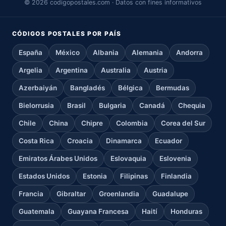
© 2026 codigopostales.com · Datos con fines informativos
CÓDIGOS POSTALES POR PAÍS
España
México
Albania
Alemania
Andorra
Argelia
Argentina
Australia
Austria
Azerbaiyán
Bangladés
Bélgica
Bermudas
Bielorrusia
Brasil
Bulgaria
Canadá
Chequia
Chile
China
Chipre
Colombia
Corea del Sur
Costa Rica
Croacia
Dinamarca
Ecuador
Emiratos Árabes Unidos
Eslovaquia
Eslovenia
Estados Unidos
Estonia
Filipinas
Finlandia
Francia
Gibraltar
Groenlandia
Guadalupe
Guatemala
Guayana Francesa
Haití
Honduras