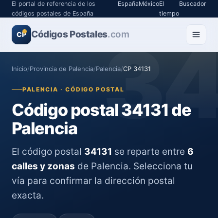
El portal de referencia de los
España
México
El
Buscador
códigos postales de España
tiempo
Códigos Postales
3
.com
CP
Inicio
/
Provincia de Palencia
/
Palencia
/
CP 34131
PALENCIA · CÓDIGO POSTAL
Código postal 34131 de
Palencia
El código postal
34131
se reparte entre
6
calles y zonas
de Palencia. Selecciona tu
vía para confirmar la dirección postal
exacta.