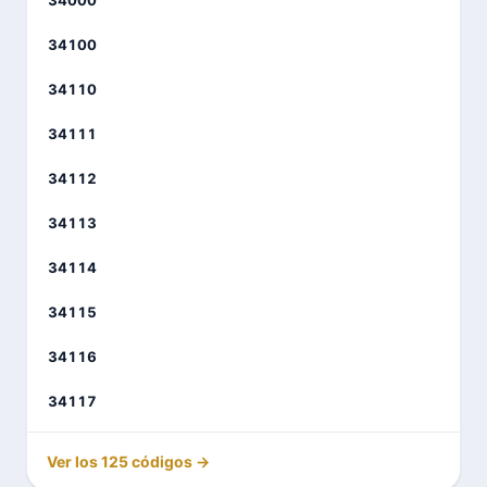
34100
34110
34111
34112
34113
34114
34115
34116
34117
Ver los 125 códigos →