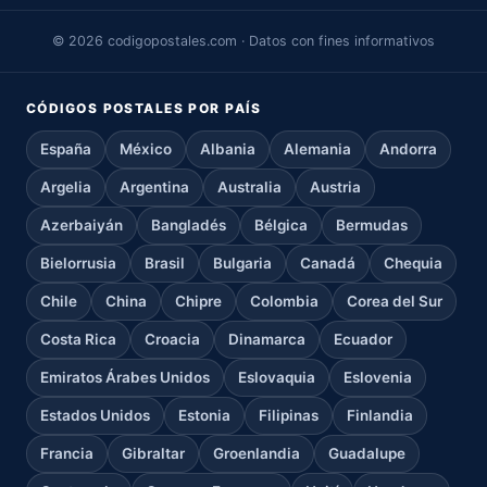
© 2026 codigopostales.com · Datos con fines informativos
CÓDIGOS POSTALES POR PAÍS
España
México
Albania
Alemania
Andorra
Argelia
Argentina
Australia
Austria
Azerbaiyán
Bangladés
Bélgica
Bermudas
Bielorrusia
Brasil
Bulgaria
Canadá
Chequia
Chile
China
Chipre
Colombia
Corea del Sur
Costa Rica
Croacia
Dinamarca
Ecuador
Emiratos Árabes Unidos
Eslovaquia
Eslovenia
Estados Unidos
Estonia
Filipinas
Finlandia
Francia
Gibraltar
Groenlandia
Guadalupe