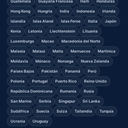
Guatemala
Guayana Francesa
Haití
Honduras
Hong Kong
Hungría
India
Indonesia
Irlanda
Islandia
Islas Aland
Islas Feroe
Italia
Japón
Kenia
Letonia
Liechtenstein
Lituania
Luxemburgo
Macao
Macedonia del Norte
Malasia
Malaui
Malta
Marruecos
Martinica
Moldavia
Mónaco
Noruega
Nueva Zelanda
Países Bajos
Pakistán
Panamá
Perú
Polonia
Portugal
Puerto Rico
Reino Unido
República Dominicana
Rumanía
Rusia
San Marino
Serbia
Singapur
Sri Lanka
Sudáfrica
Suecia
Suiza
Tailandia
Turquía
Ucrania
Uruguay