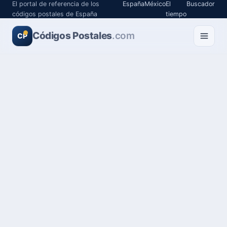
El portal de referencia de los
España
México
El
Buscador
códigos postales de España
tiempo
Códigos Postales
.com
CP