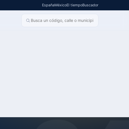
España
México
El tiempo
Buscador