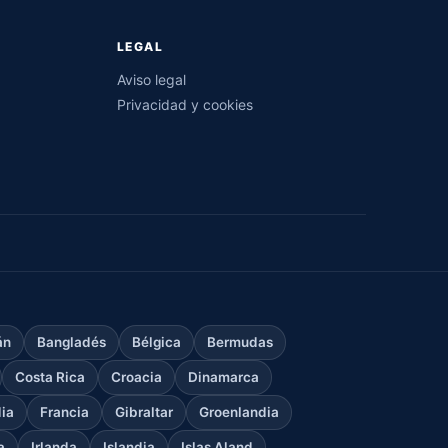
LEGAL
Aviso legal
Privacidad y cookies
án
Bangladés
Bélgica
Bermudas
Costa Rica
Croacia
Dinamarca
dia
Francia
Gibraltar
Groenlandia
a
Irlanda
Islandia
Islas Aland