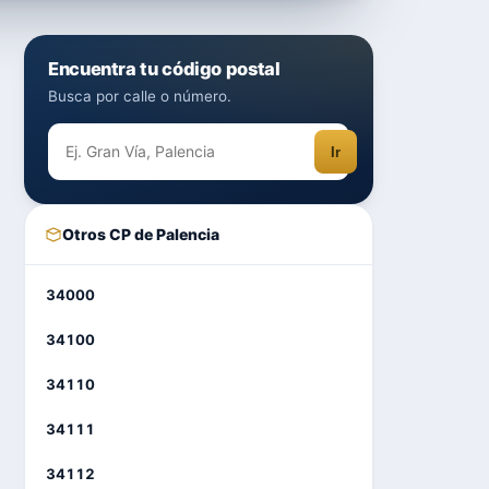
Encuentra tu código postal
Busca por calle o número.
Ir
Otros CP de Palencia
34000
34100
34110
34111
34112