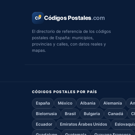
Códigos Postales
.com
CP
El directorio de referencia de los códigos
postales de España: municipios,
provincias y calles, con datos reales y
mapas.
CÓDIGOS POSTALES POR PAÍS
España
México
Albania
Alemania
An
Bielorrusia
Brasil
Bulgaria
Canadá
C
Ecuador
Emiratos Árabes Unidos
Eslovaqui
Guadalupe
Guatemala
Guayana Francesa