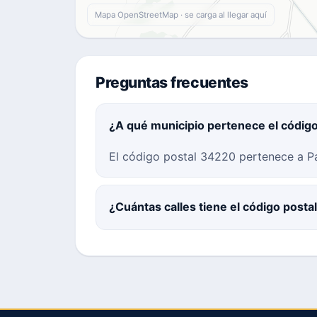
Mapa OpenStreetMap · se carga al llegar aquí
Preguntas frecuentes
¿A qué municipio pertenece el códig
El código postal 34220 pertenece a Pal
¿Cuántas calles tiene el código post