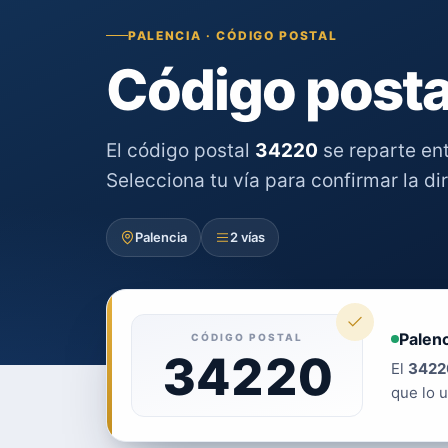
PALENCIA · CÓDIGO POSTAL
Código posta
El código postal
34220
se reparte en
Selecciona tu vía para confirmar la di
Palencia
2 vías
Palenc
CÓDIGO POSTAL
34220
El
3422
que lo u