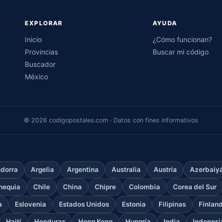
EXPLORAR
AYUDA
Inicio
¿Cómo funcionan?
Provincias
Buscar mi código
Buscador
México
© 2026 codigopostales.com · Datos con fines informativos
dorra
Argelia
Argentina
Australia
Austria
Azerbaiy
hequia
Chile
China
Chipre
Colombia
Corea del Sur
a
Eslovenia
Estados Unidos
Estonia
Filipinas
Finlan
Haití
Honduras
Hong Kong
Hungría
India
Indonesi