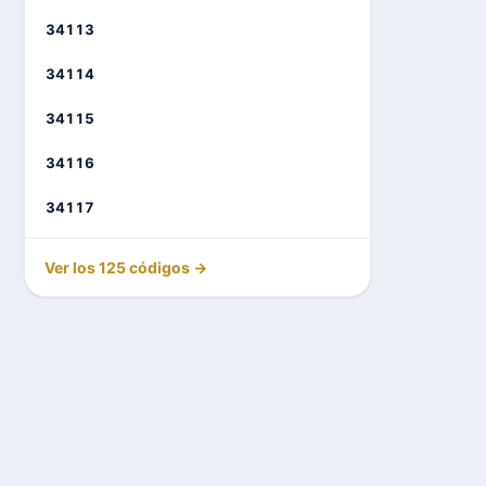
34113
34114
34115
34116
34117
Ver los 125 códigos →