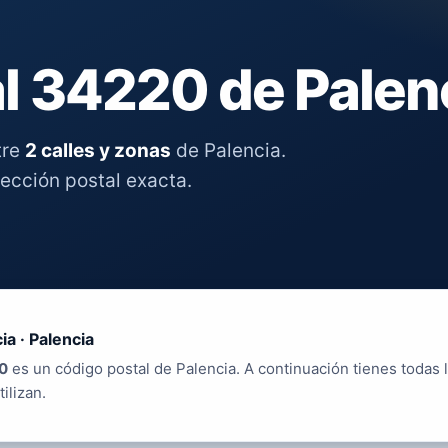
l 34220 de Palen
tre
2 calles y zonas
de Palencia.
rección postal exacta.
ia · Palencia
0
es un código postal de Palencia. A continuación tienes todas l
tilizan.