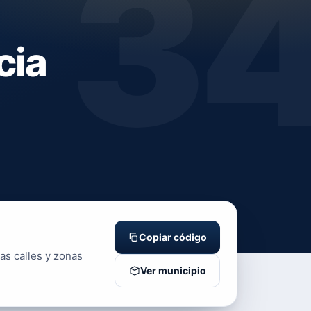
3
cia
Copiar código
as calles y zonas
Ver municipio