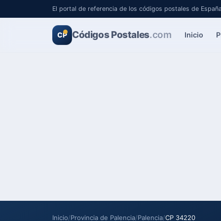
El portal de referencia de los códigos postales de Españ
Códigos Postales
.com
Inicio
P
CP
Inicio
/
Provincia de Palencia
/
Palencia
/
CP 34220