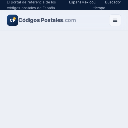
El portal de referencia de los
España
México
El
Buscador
códigos postales de España
tiempo
Códigos Postales
.com
CP