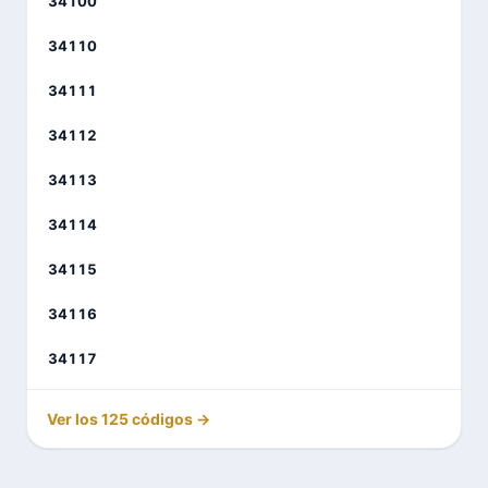
34100
34110
34111
34112
34113
34114
34115
34116
34117
Ver los 125 códigos →