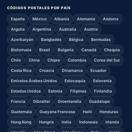
CÓDIGOS POSTALES POR PAÍS
España
México
Albania
Alemania
Andorra
Argelia
Argentina
Australia
Austria
Azerbaiyán
Bangladés
Bélgica
Bermudas
Bielorrusia
Brasil
Bulgaria
Canadá
Chequia
Chile
China
Chipre
Colombia
Corea del Sur
Costa Rica
Croacia
Dinamarca
Ecuador
Emiratos Árabes Unidos
Eslovaquia
Eslovenia
Estados Unidos
Estonia
Filipinas
Finlandia
Francia
Gibraltar
Groenlandia
Guadalupe
Guatemala
Guayana Francesa
Haití
Honduras
Hong Kong
Hungría
India
Indonesia
Irlanda