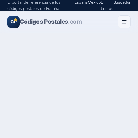
El portal de referencia de los
España
México
El
Buscador
códigos postales de España
tiempo
Códigos Postales
.com
CP