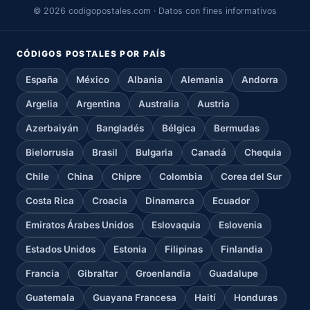
© 2026 codigopostales.com · Datos con fines informativos
CÓDIGOS POSTALES POR PAÍS
España
México
Albania
Alemania
Andorra
Argelia
Argentina
Australia
Austria
Azerbaiyán
Bangladés
Bélgica
Bermudas
Bielorrusia
Brasil
Bulgaria
Canadá
Chequia
Chile
China
Chipre
Colombia
Corea del Sur
Costa Rica
Croacia
Dinamarca
Ecuador
Emiratos Árabes Unidos
Eslovaquia
Eslovenia
Estados Unidos
Estonia
Filipinas
Finlandia
Francia
Gibraltar
Groenlandia
Guadalupe
Guatemala
Guayana Francesa
Haití
Honduras