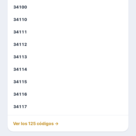
34100
34110
34111
34112
34113
34114
34115
34116
34117
Ver los 125 códigos →