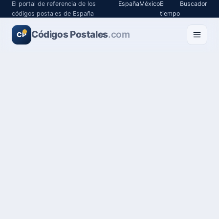
El portal de referencia de los
España
México
El
Buscador
códigos postales de España
tiempo
Códigos Postales
.com
CP