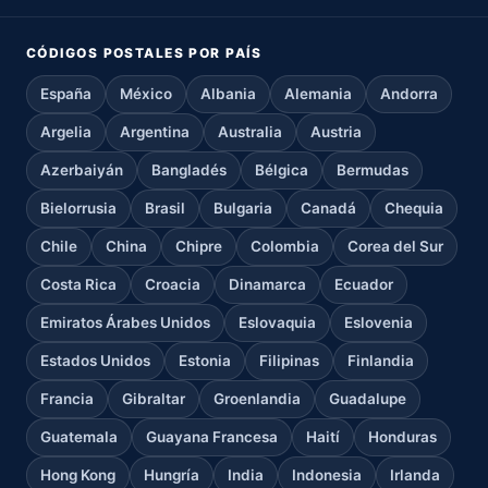
CÓDIGOS POSTALES POR PAÍS
España
México
Albania
Alemania
Andorra
Argelia
Argentina
Australia
Austria
Azerbaiyán
Bangladés
Bélgica
Bermudas
Bielorrusia
Brasil
Bulgaria
Canadá
Chequia
Chile
China
Chipre
Colombia
Corea del Sur
Costa Rica
Croacia
Dinamarca
Ecuador
Emiratos Árabes Unidos
Eslovaquia
Eslovenia
Estados Unidos
Estonia
Filipinas
Finlandia
Francia
Gibraltar
Groenlandia
Guadalupe
Guatemala
Guayana Francesa
Haití
Honduras
Hong Kong
Hungría
India
Indonesia
Irlanda