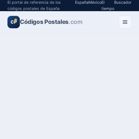
El portal de referencia de los
España
México
El
Buscador
códigos postales de España
tiempo
Códigos Postales
.com
CP