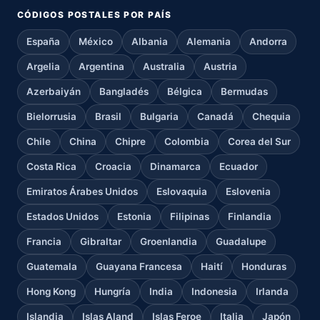
CÓDIGOS POSTALES POR PAÍS
España
México
Albania
Alemania
Andorra
Argelia
Argentina
Australia
Austria
Azerbaiyán
Bangladés
Bélgica
Bermudas
Bielorrusia
Brasil
Bulgaria
Canadá
Chequia
Chile
China
Chipre
Colombia
Corea del Sur
Costa Rica
Croacia
Dinamarca
Ecuador
Emiratos Árabes Unidos
Eslovaquia
Eslovenia
Estados Unidos
Estonia
Filipinas
Finlandia
Francia
Gibraltar
Groenlandia
Guadalupe
Guatemala
Guayana Francesa
Haití
Honduras
Hong Kong
Hungría
India
Indonesia
Irlanda
Islandia
Islas Aland
Islas Feroe
Italia
Japón