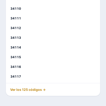
34110
34111
34112
34113
34114
34115
34116
34117
Ver los 125 códigos →