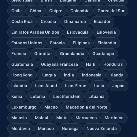
Chile
China
Chipre
Colombia
Corea del Sur
Costa Rica
Croacia
Dinamarca
Ecuador
Emiratos Árabes Unidos
Eslovaquia
Eslovenia
Estados Unidos
Estonia
Filipinas
Finlandia
Francia
Gibraltar
Groenlandia
Guadalupe
Guatemala
Guayana Francesa
Haití
Honduras
Hong Kong
Hungría
India
Indonesia
Irlanda
Islandia
Islas Aland
Islas Feroe
Italia
Japón
Kenia
Letonia
Liechtenstein
Lituania
Luxemburgo
Macao
Macedonia del Norte
Malasia
Malaui
Malta
Marruecos
Martinica
Moldavia
Mónaco
Noruega
Nueva Zelanda