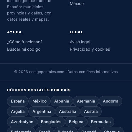
los códigos postales de
México
España: municipios,
provincias y calles, con
datos reales y mapas.
AYUDA
LEGAL
¿Cómo funcionan?
Aviso legal
Buscar mi código
Privacidad y cookies
© 2026 codigopostales.com · Datos con fines informativos
CÓDIGOS POSTALES POR PAÍS
España
México
Albania
Alemania
Andorra
Argelia
Argentina
Australia
Austria
Azerbaiyán
Bangladés
Bélgica
Bermudas
Bielorrusia
Brasil
Bulgaria
Canadá
Chequia