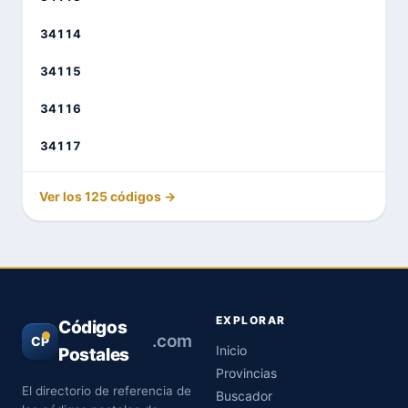
34114
34115
34116
34117
Ver los 125 códigos →
EXPLORAR
Códigos
.com
CP
Inicio
Postales
Provincias
El directorio de referencia de
Buscador