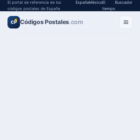
El portal de referencia de los
España
México
El
Buscador
códigos postales de España
tiempo
Códigos Postales
.com
CP