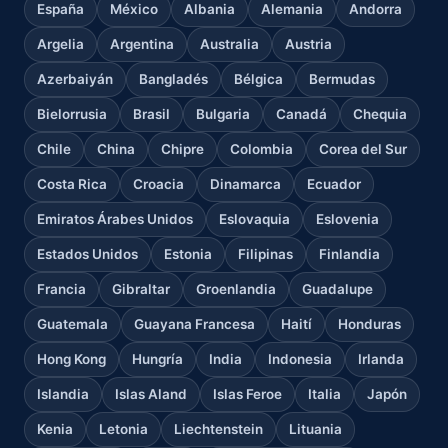
España
México
Albania
Alemania
Andorra
Argelia
Argentina
Australia
Austria
Azerbaiyán
Bangladés
Bélgica
Bermudas
Bielorrusia
Brasil
Bulgaria
Canadá
Chequia
Chile
China
Chipre
Colombia
Corea del Sur
Costa Rica
Croacia
Dinamarca
Ecuador
Emiratos Árabes Unidos
Eslovaquia
Eslovenia
Estados Unidos
Estonia
Filipinas
Finlandia
Francia
Gibraltar
Groenlandia
Guadalupe
Guatemala
Guayana Francesa
Haití
Honduras
Hong Kong
Hungría
India
Indonesia
Irlanda
Islandia
Islas Aland
Islas Feroe
Italia
Japón
Kenia
Letonia
Liechtenstein
Lituania