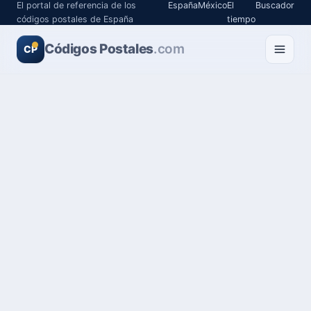
El portal de referencia de los
España
México
El
Buscador
códigos postales de España
tiempo
Códigos Postales
.com
CP