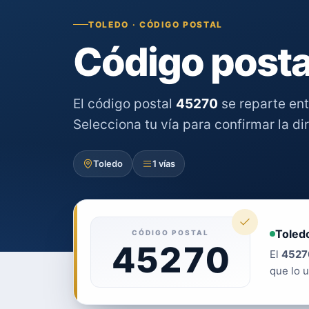
TOLEDO · CÓDIGO POSTAL
Código posta
El código postal
45270
se reparte en
Selecciona tu vía para confirmar la di
Toledo
1 vías
Toledo
CÓDIGO POSTAL
45270
El
4527
que lo u