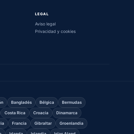
LEGAL
Aviso legal
Privacidad y cookies
án
Bangladés
Bélgica
Bermudas
Costa Rica
Croacia
Dinamarca
dia
Francia
Gibraltar
Groenlandia
a
Irlanda
Islandia
Islas Aland