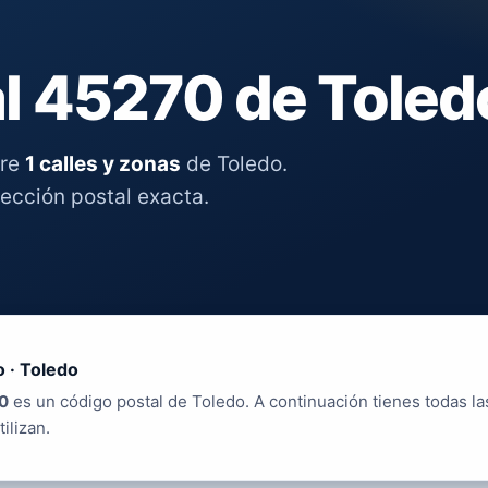
l 45270 de Toled
tre
1 calles y zonas
de Toledo.
rección postal exacta.
 · Toledo
0
es un código postal de Toledo. A continuación tienes todas la
tilizan.