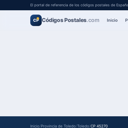
El portal de referencia de los códigos postales de Españ
Códigos Postales
.com
Inicio
P
CP
Inicio
/
Provincia de Toledo
/
Toledo
/
CP 45270