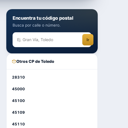
Encuentra tu código postal
Busca por calle o número.
Ir
Otros CP de Toledo
28310
45000
45100
45109
45110