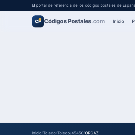
El portal de referencia de los códigos postales de Españ
Códigos Postales
.com
Inicio
P
CP
Inicio
/
Toledo
/
Toledo
/
45450
/
ORGAZ