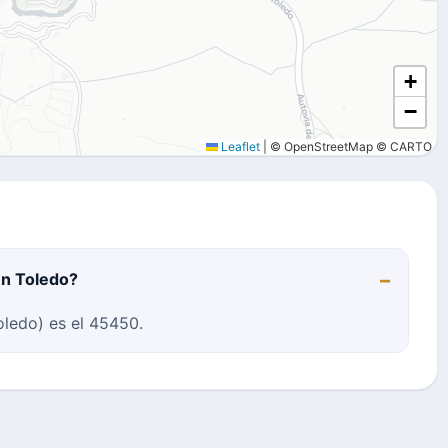
+
−
Leaflet
|
© OpenStreetMap © CARTO
en Toledo?
ledo) es el 45450.