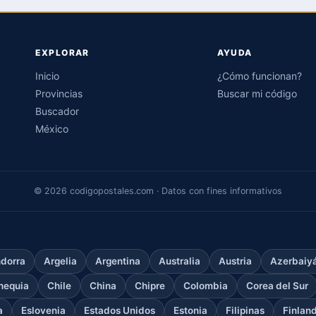
EXPLORAR
AYUDA
Inicio
¿Cómo funcionan?
Provincias
Buscar mi código
Buscador
México
© 2026 codigopostales.com · Datos con fines informativos
dorra
Argelia
Argentina
Australia
Austria
Azerbaiy
hequia
Chile
China
Chipre
Colombia
Corea del Sur
a
Eslovenia
Estados Unidos
Estonia
Filipinas
Finlan