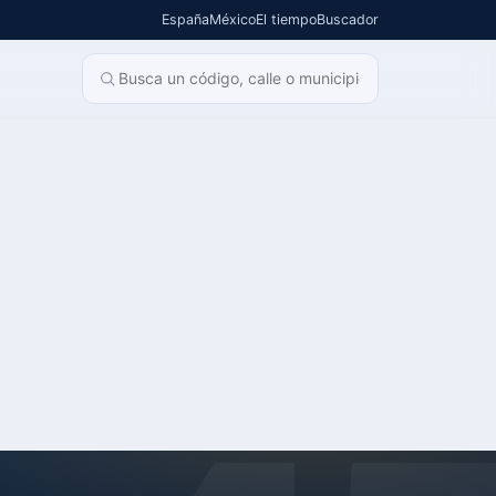
España
México
El tiempo
Buscador