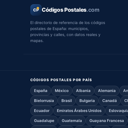
Códigos Postales
.com
CP
El directorio de referencia de los códigos
postales de España: municipios,
provincias y calles, con datos reales y
mapas.
CÓDIGOS POSTALES POR PAÍS
España
México
Albania
Alemania
An
Bielorrusia
Brasil
Bulgaria
Canadá
C
Ecuador
Emiratos Árabes Unidos
Eslovaqui
Guadalupe
Guatemala
Guayana Francesa