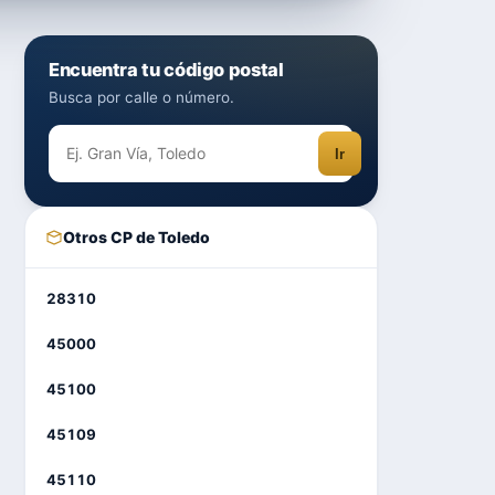
Encuentra tu código postal
Busca por calle o número.
Ir
Otros CP de Toledo
28310
45000
45100
45109
45110