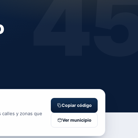
4
o
Copiar código
s calles y zonas que
Ver municipio