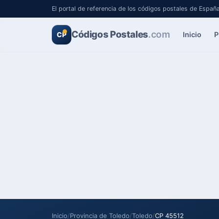
El portal de referencia de los códigos postales de Españ
Códigos Postales
.com
Inicio
P
CP
Inicio
/
Provincia de Toledo
/
Toledo
/
CP 45512