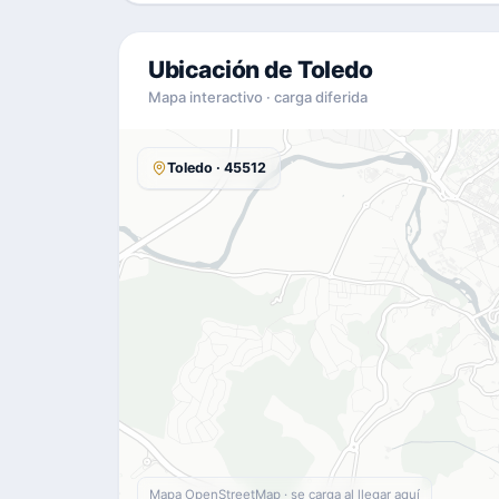
Ubicación de Toledo
Mapa interactivo · carga diferida
Toledo · 45512
Mapa OpenStreetMap · se carga al llegar aquí