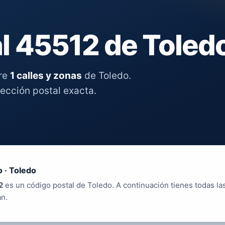
l 45512 de Toled
tre
1 calles y zonas
de Toledo.
rección postal exacta.
 · Toledo
2
es un código postal de Toledo. A continuación tienes todas la
an.