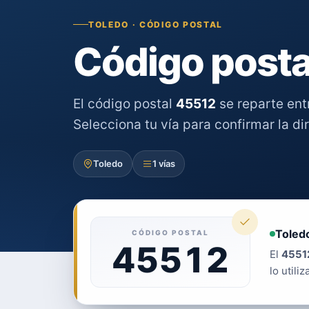
TOLEDO · CÓDIGO POSTAL
Código posta
El código postal
45512
se reparte en
Selecciona tu vía para confirmar la di
Toledo
1 vías
Toledo
CÓDIGO POSTAL
45512
El
4551
lo utiliz