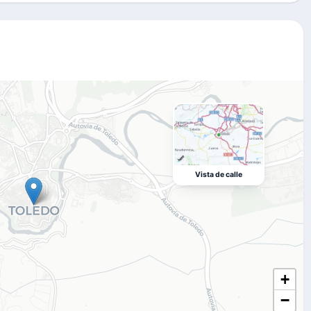
Vista de calle
+
−