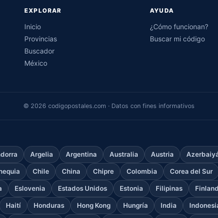
EXPLORAR
AYUDA
Inicio
¿Cómo funcionan?
Provincias
Buscar mi código
Buscador
México
© 2026 codigopostales.com · Datos con fines informativos
dorra
Argelia
Argentina
Australia
Austria
Azerbaiy
hequia
Chile
China
Chipre
Colombia
Corea del Sur
a
Eslovenia
Estados Unidos
Estonia
Filipinas
Finlan
Haití
Honduras
Hong Kong
Hungría
India
Indonesi