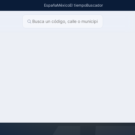
España
México
El tiempo
Buscador