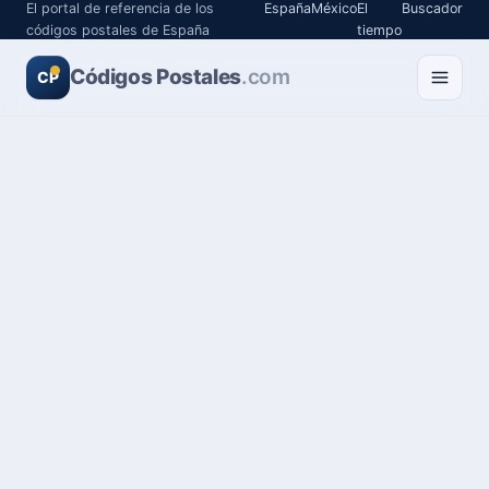
El portal de referencia de los
España
México
El
Buscador
códigos postales de España
tiempo
Códigos Postales
.com
CP