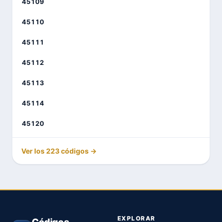
45109
45110
45111
45112
45113
45114
45120
Ver los 223 códigos →
EXPLORAR