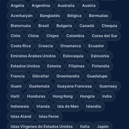
Argelia
Argentina
Australia
Austria
Azerbaiyán
Bangladés
Bélgica
Bermudas
Bielorrusia
Brasil
Bulgaria
Canadá
Chequia
Chile
China
Chipre
Colombia
Corea del Sur
Costa Rica
Croacia
Dinamarca
Ecuador
Emiratos Árabes Unidos
Eslovaquia
Eslovenia
Estados Unidos
Estonia
Filipinas
Finlandia
Francia
Gibraltar
Groenlandia
Guadalupe
Guam
Guatemala
Guayana Francesa
Guernsey
Haití
Honduras
Hong Kong
Hungría
India
Indonesia
Irlanda
Isla de Man
Islandia
Islas Aland
Islas Feroe
Islas Vírgenes de Estados Unidos
Italia
Japón