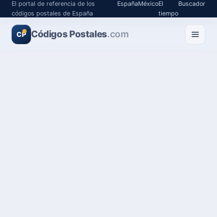
El portal de referencia de los
España
México
El
Buscador
códigos postales de España
tiempo
Códigos Postales
.com
CP