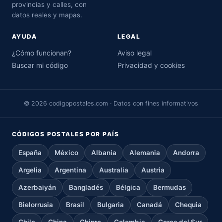
provincias y calles, con
datos reales y mapas.
AYUDA
LEGAL
¿Cómo funcionan?
Aviso legal
Buscar mi código
Privacidad y cookies
© 2026 codigopostales.com · Datos con fines informativos
CÓDIGOS POSTALES POR PAÍS
España
México
Albania
Alemania
Andorra
Argelia
Argentina
Australia
Austria
Azerbaiyán
Bangladés
Bélgica
Bermudas
Bielorrusia
Brasil
Bulgaria
Canadá
Chequia
Chile
China
Chipre
Colombia
Corea del Sur