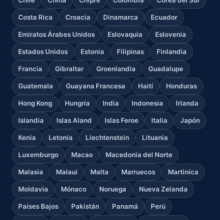
Costa Rica
Croacia
Dinamarca
Ecuador
Emiratos Árabes Unidos
Eslovaquia
Eslovenia
Estados Unidos
Estonia
Filipinas
Finlandia
Francia
Gibraltar
Groenlandia
Guadalupe
Guatemala
Guayana Francesa
Haití
Honduras
Hong Kong
Hungría
India
Indonesia
Irlanda
Islandia
Islas Aland
Islas Feroe
Italia
Japón
Kenia
Letonia
Liechtenstein
Lituania
Luxemburgo
Macao
Macedonia del Norte
Malasia
Malaui
Malta
Marruecos
Martinica
Moldavia
Mónaco
Noruega
Nueva Zelanda
Países Bajos
Pakistán
Panamá
Perú