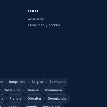
LEGAL
Aviso legal
Privacidad y cookies
án
Bangladés
Bélgica
Bermudas
Costa Rica
Croacia
Dinamarca
dia
Francia
Gibraltar
Groenlandia
a
Irlanda
Islandia
Islas Aland