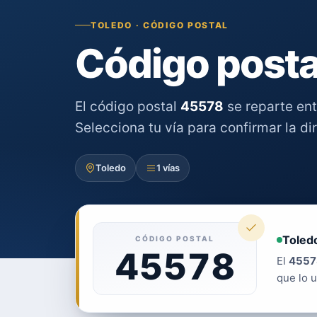
TOLEDO · CÓDIGO POSTAL
Código posta
El código postal
45578
se reparte en
Selecciona tu vía para confirmar la di
Toledo
1 vías
Toledo
CÓDIGO POSTAL
45578
El
4557
que lo u