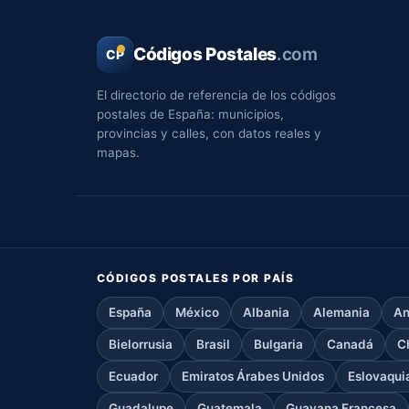
Códigos Postales
.com
CP
El directorio de referencia de los códigos
postales de España: municipios,
provincias y calles, con datos reales y
mapas.
CÓDIGOS POSTALES POR PAÍS
España
México
Albania
Alemania
An
Bielorrusia
Brasil
Bulgaria
Canadá
C
Ecuador
Emiratos Árabes Unidos
Eslovaqui
Guadalupe
Guatemala
Guayana Francesa