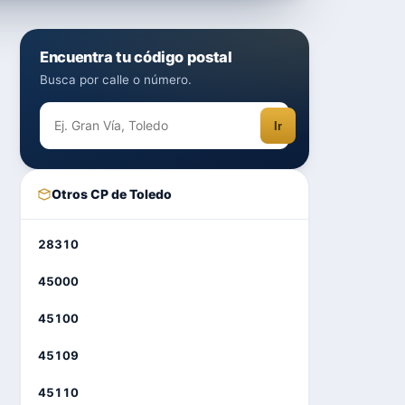
Encuentra tu código postal
Busca por calle o número.
Ir
Otros CP de Toledo
28310
45000
45100
45109
45110