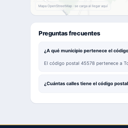
Mapa OpenStreetMap · se carga al llegar aquí
Preguntas frecuentes
¿A qué municipio pertenece el códig
El código postal 45578 pertenece a To
¿Cuántas calles tiene el código post