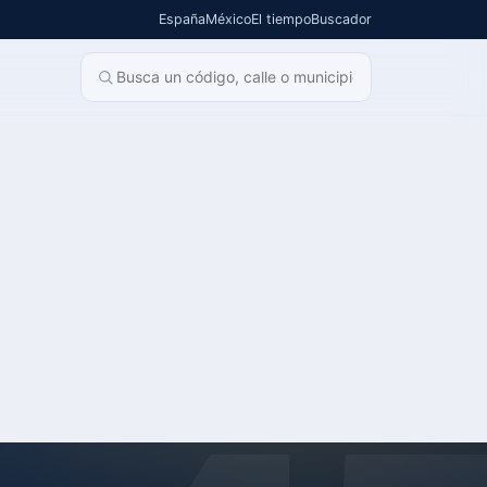
España
México
El tiempo
Buscador