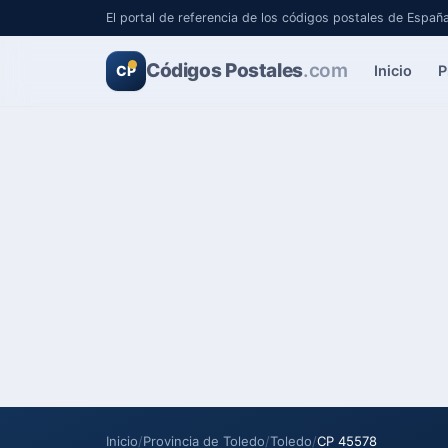
El portal de referencia de los códigos postales de Españ
Códigos Postales
.com
Inicio
P
CP
Inicio
/
Provincia de Toledo
/
Toledo
/
CP 45578