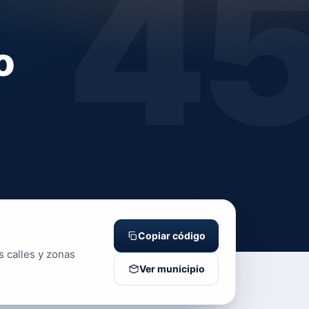
4
o
Copiar código
s calles y zonas
Ver municipio