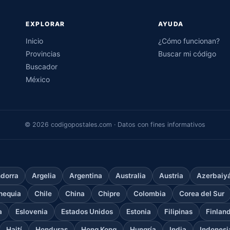
EXPLORAR
AYUDA
Inicio
¿Cómo funcionan?
Provincias
Buscar mi código
Buscador
México
© 2026 codigopostales.com · Datos con fines informativos
dorra
Argelia
Argentina
Australia
Austria
Azerbaiy
hequia
Chile
China
Chipre
Colombia
Corea del Sur
a
Eslovenia
Estados Unidos
Estonia
Filipinas
Finlan
Haití
Honduras
Hong Kong
Hungría
India
Indonesi