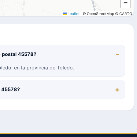
−
Leaflet
|
© OpenStreetMap © CARTO
o postal 45578?
ledo, en la provincia de Toledo.
al 45578?