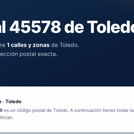
l 45578 de Toled
tre
1 calles y zonas
de Toledo.
rección postal exacta.
 · Toledo
8
es un código postal de Toledo. A continuación tienes todas la
tilizan.