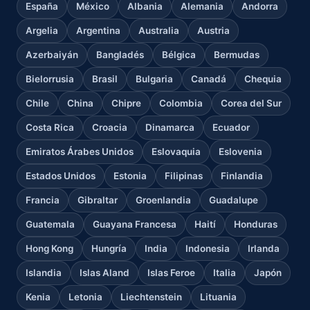
España
México
Albania
Alemania
Andorra
Argelia
Argentina
Australia
Austria
Azerbaiyán
Bangladés
Bélgica
Bermudas
Bielorrusia
Brasil
Bulgaria
Canadá
Chequia
Chile
China
Chipre
Colombia
Corea del Sur
Costa Rica
Croacia
Dinamarca
Ecuador
Emiratos Árabes Unidos
Eslovaquia
Eslovenia
Estados Unidos
Estonia
Filipinas
Finlandia
Francia
Gibraltar
Groenlandia
Guadalupe
Guatemala
Guayana Francesa
Haití
Honduras
Hong Kong
Hungría
India
Indonesia
Irlanda
Islandia
Islas Aland
Islas Feroe
Italia
Japón
Kenia
Letonia
Liechtenstein
Lituania