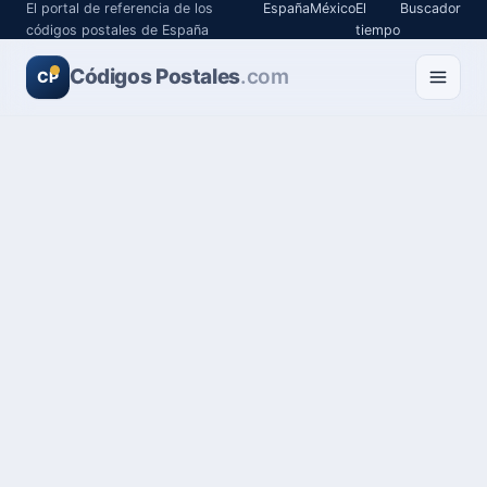
El portal de referencia de los
España
México
El
Buscador
códigos postales de España
tiempo
Códigos Postales
.com
CP