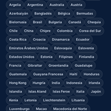
Argelia
Argentina
Australia
Austria
Azerbaiyán
Bangladés
Bélgica
Bermudas
Bielorrusia
Brasil
Bulgaria
Canadá
Chequia
Chile
China
Chipre
Colombia
Corea del Sur
Costa Rica
Croacia
Dinamarca
Ecuador
Emiratos Árabes Unidos
Eslovaquia
Eslovenia
Estados Unidos
Estonia
Filipinas
Finlandia
Francia
Gibraltar
Groenlandia
Guadalupe
Guatemala
Guayana Francesa
Haití
Honduras
Hong Kong
Hungría
India
Indonesia
Irlanda
Islandia
Islas Aland
Islas Feroe
Italia
Japón
Kenia
Letonia
Liechtenstein
Lituania
Luxemburgo
Macao
Macedonia del Norte