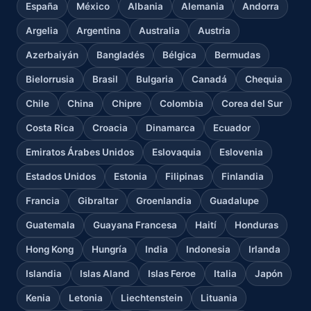
España
México
Albania
Alemania
Andorra
Argelia
Argentina
Australia
Austria
Azerbaiyán
Bangladés
Bélgica
Bermudas
Bielorrusia
Brasil
Bulgaria
Canadá
Chequia
Chile
China
Chipre
Colombia
Corea del Sur
Costa Rica
Croacia
Dinamarca
Ecuador
Emiratos Árabes Unidos
Eslovaquia
Eslovenia
Estados Unidos
Estonia
Filipinas
Finlandia
Francia
Gibraltar
Groenlandia
Guadalupe
Guatemala
Guayana Francesa
Haití
Honduras
Hong Kong
Hungría
India
Indonesia
Irlanda
Islandia
Islas Aland
Islas Feroe
Italia
Japón
Kenia
Letonia
Liechtenstein
Lituania