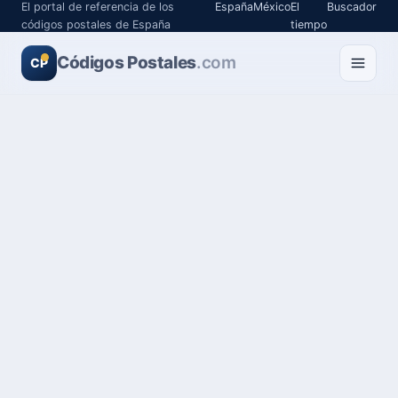
El portal de referencia de los
España
México
El
Buscador
códigos postales de España
tiempo
Códigos Postales
.com
CP