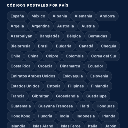
CÓDIGOS POSTALES POR PAÍS
España
México
Albania
Alemania
Andorra
Argelia
Argentina
Australia
Austria
Azerbaiyán
Bangladés
Bélgica
Bermudas
Bielorrusia
Brasil
Bulgaria
Canadá
Chequia
Chile
China
Chipre
Colombia
Corea del Sur
Costa Rica
Croacia
Dinamarca
Ecuador
Emiratos Árabes Unidos
Eslovaquia
Eslovenia
Estados Unidos
Estonia
Filipinas
Finlandia
Francia
Gibraltar
Groenlandia
Guadalupe
Guatemala
Guayana Francesa
Haití
Honduras
Hong Kong
Hungría
India
Indonesia
Irlanda
Islandia
Islas Aland
Islas Feroe
Italia
Japón