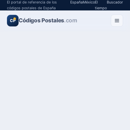
El portal de referencia de los
España
México
El
Buscador
códigos postales de España
tiempo
Códigos Postales
.com
CP