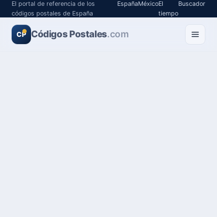
El portal de referencia de los
España
México
El
Buscador
códigos postales de España
tiempo
Códigos Postales
.com
CP