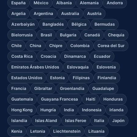
España
México
Albania
Alemania
Andorra
Argelia
Argentina
Australia
Austria
Azerbaiyán
Bangladés
Bélgica
Bermudas
Bielorrusia
Brasil
Bulgaria
Canadá
Chequia
Chile
China
Chipre
Colombia
Corea del Sur
Costa Rica
Croacia
Dinamarca
Ecuador
Emiratos Árabes Unidos
Eslovaquia
Eslovenia
Estados Unidos
Estonia
Filipinas
Finlandia
Francia
Gibraltar
Groenlandia
Guadalupe
Guatemala
Guayana Francesa
Haití
Honduras
Hong Kong
Hungría
India
Indonesia
Irlanda
Islandia
Islas Aland
Islas Feroe
Italia
Japón
Kenia
Letonia
Liechtenstein
Lituania