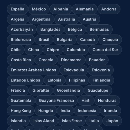
España
México
Albania
Alemania
Andorra
Argelia
Argentina
Australia
Austria
Azerbaiyán
Bangladés
Bélgica
Bermudas
Bielorrusia
Brasil
Bulgaria
Canadá
Chequia
Chile
China
Chipre
Colombia
Corea del Sur
Costa Rica
Croacia
Dinamarca
Ecuador
Emiratos Árabes Unidos
Eslovaquia
Eslovenia
Estados Unidos
Estonia
Filipinas
Finlandia
Francia
Gibraltar
Groenlandia
Guadalupe
Guatemala
Guayana Francesa
Haití
Honduras
Hong Kong
Hungría
India
Indonesia
Irlanda
Islandia
Islas Aland
Islas Feroe
Italia
Japón