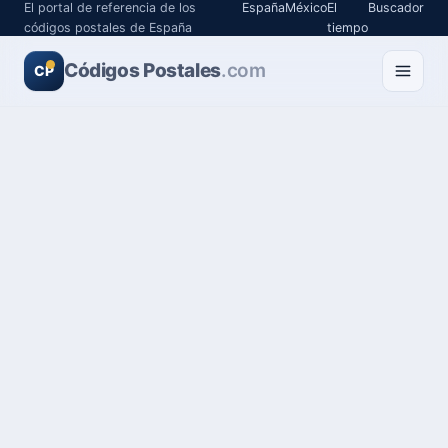
El portal de referencia de los
España
México
El
Buscador
códigos postales de España
tiempo
Códigos Postales
.com
CP