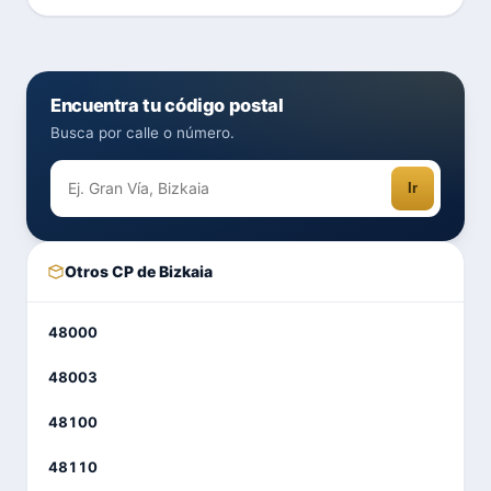
Encuentra tu código postal
Busca por calle o número.
Ir
Otros CP de Bizkaia
48000
48003
48100
48110