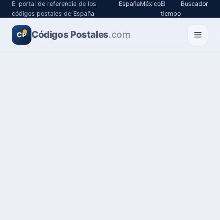
El portal de referencia de los
España
México
El
Buscador
códigos postales de España
tiempo
Códigos Postales
.com
CP