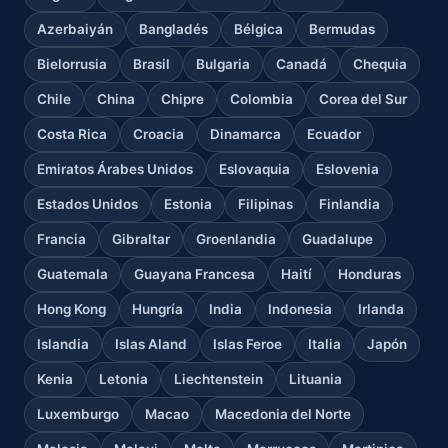
Azerbaiyán
Bangladés
Bélgica
Bermudas
Bielorrusia
Brasil
Bulgaria
Canadá
Chequia
Chile
China
Chipre
Colombia
Corea del Sur
Costa Rica
Croacia
Dinamarca
Ecuador
Emiratos Árabes Unidos
Eslovaquia
Eslovenia
Estados Unidos
Estonia
Filipinas
Finlandia
Francia
Gibraltar
Groenlandia
Guadalupe
Guatemala
Guayana Francesa
Haití
Honduras
Hong Kong
Hungría
India
Indonesia
Irlanda
Islandia
Islas Aland
Islas Feroe
Italia
Japón
Kenia
Letonia
Liechtenstein
Lituania
Luxemburgo
Macao
Macedonia del Norte