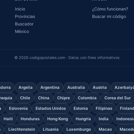
Inicio
¿Cómo funcionan?
Provincias
Buscar mi código
Buscador
México
© 2026 codigopostales.com · Datos con fines informativos
dorra
Argelia
Argentina
Australia
Austria
Azerbaiy
hequia
Chile
China
Chipre
Colombia
Corea del Sur
a
Eslovenia
Estados Unidos
Estonia
Filipinas
Finlan
Haití
Honduras
Hong Kong
Hungría
India
Indonesi
a
Liechtenstein
Lituania
Luxemburgo
Macao
Macedo