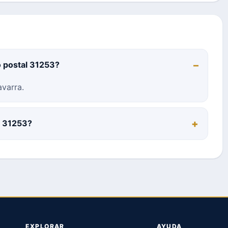
o postal 31253?
varra.
l 31253?
EXPLORAR
AYUDA