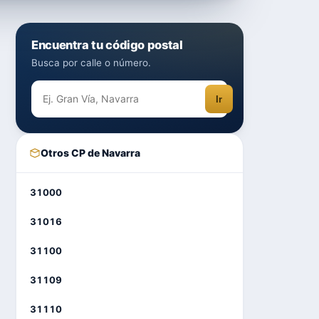
Encuentra tu código postal
Busca por calle o número.
Ir
Otros CP de Navarra
31000
31016
31100
31109
31110