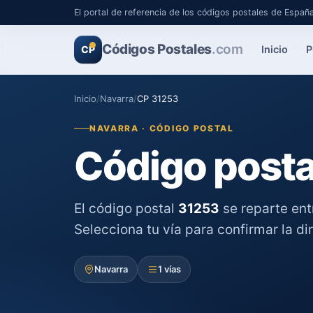
El portal de referencia de los códigos postales de Españ
Códigos Postales
.com
Inicio
P
CP
Inicio
/
Navarra
/
CP 31253
NAVARRA · CÓDIGO POSTAL
Código posta
El código postal
31253
se reparte en
Selecciona tu vía para confirmar la di
Navarra
1 vías