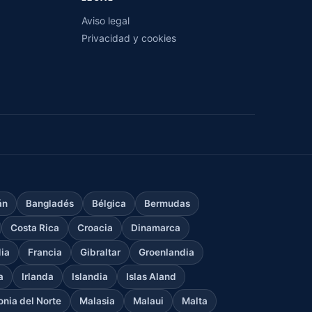
Aviso legal
Privacidad y cookies
án
Bangladés
Bélgica
Bermudas
Costa Rica
Croacia
Dinamarca
dia
Francia
Gibraltar
Groenlandia
a
Irlanda
Islandia
Islas Aland
nia del Norte
Malasia
Malaui
Malta