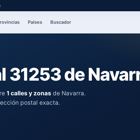
a
rovincias
Países
Buscador
l 31253 de Navar
tre
1 calles y zonas
de Navarra.
rección postal exacta.