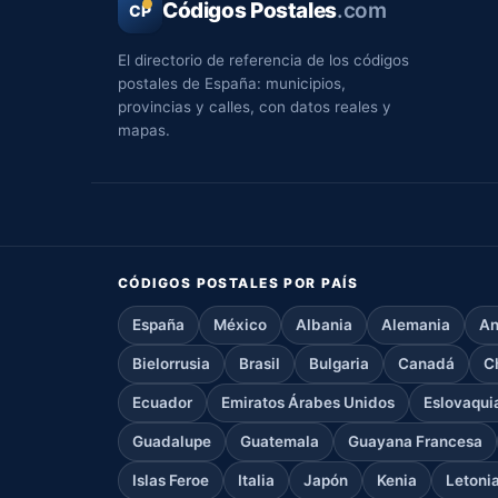
Códigos Postales
.com
CP
El directorio de referencia de los códigos
postales de España: municipios,
provincias y calles, con datos reales y
mapas.
CÓDIGOS POSTALES POR PAÍS
España
México
Albania
Alemania
An
Bielorrusia
Brasil
Bulgaria
Canadá
C
Ecuador
Emiratos Árabes Unidos
Eslovaqui
Guadalupe
Guatemala
Guayana Francesa
Islas Feroe
Italia
Japón
Kenia
Letoni