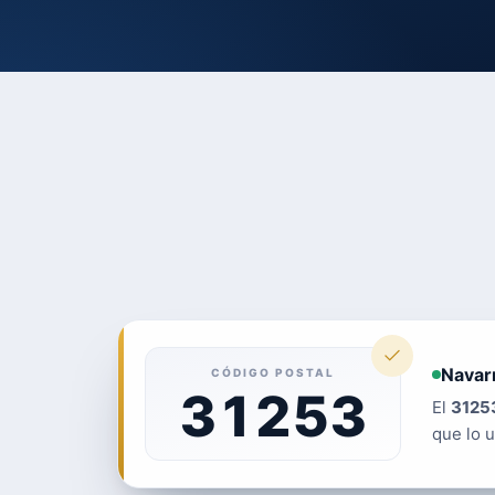
Navar
CÓDIGO POSTAL
31253
El
3125
que lo u