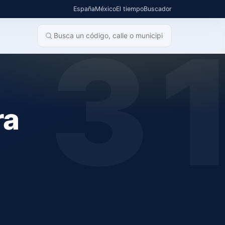
España
México
El tiempo
Buscador
3
ra