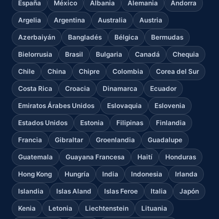
España
México
Albania
Alemania
Andorra
Argelia
Argentina
Australia
Austria
Azerbaiyán
Bangladés
Bélgica
Bermudas
Bielorrusia
Brasil
Bulgaria
Canadá
Chequia
Chile
China
Chipre
Colombia
Corea del Sur
Costa Rica
Croacia
Dinamarca
Ecuador
Emiratos Árabes Unidos
Eslovaquia
Eslovenia
Estados Unidos
Estonia
Filipinas
Finlandia
Francia
Gibraltar
Groenlandia
Guadalupe
Guatemala
Guayana Francesa
Haití
Honduras
Hong Kong
Hungría
India
Indonesia
Irlanda
Islandia
Islas Aland
Islas Feroe
Italia
Japón
Kenia
Letonia
Liechtenstein
Lituania