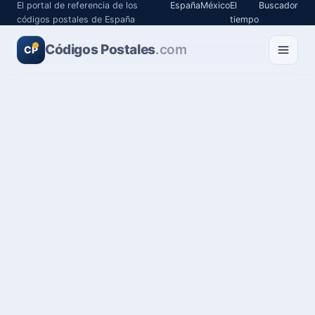
El portal de referencia de los
España
México
El
Buscador
códigos postales de España
tiempo
Códigos Postales
.com
CP