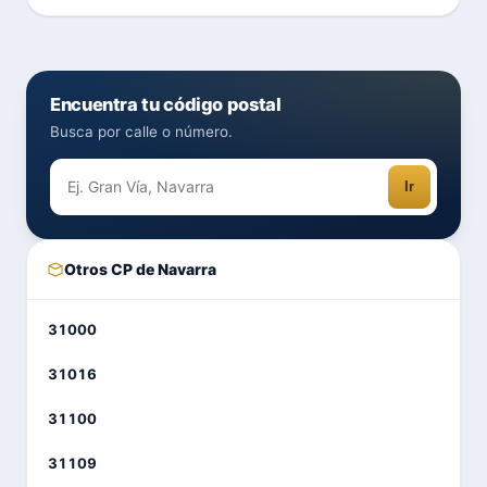
Encuentra tu código postal
Busca por calle o número.
Ir
Otros CP de Navarra
31000
31016
31100
31109