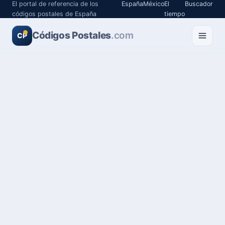
El portal de referencia de los
España
México
El
Buscador
códigos postales de España
tiempo
Códigos Postales
.com
CP