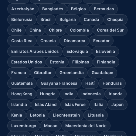
Azerbaiyán
Bangladés
Bélgica
Bermudas
Bielorrusia
Brasil
Bulgaria
Canadá
Chequia
Chile
China
Chipre
Colombia
Corea del Sur
Costa Rica
Croacia
Dinamarca
Ecuador
Emiratos Árabes Unidos
Eslovaquia
Eslovenia
Estados Unidos
Estonia
Filipinas
Finlandia
Francia
Gibraltar
Groenlandia
Guadalupe
Guatemala
Guayana Francesa
Haití
Honduras
Hong Kong
Hungría
India
Indonesia
Irlanda
Islandia
Islas Aland
Islas Feroe
Italia
Japón
Kenia
Letonia
Liechtenstein
Lituania
Luxemburgo
Macao
Macedonia del Norte