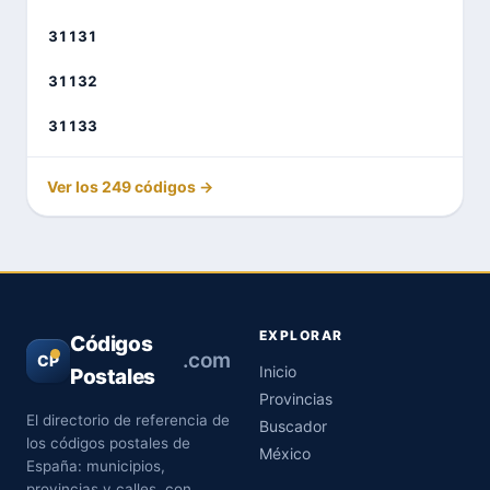
31131
31132
31133
Ver los 249 códigos →
EXPLORAR
Códigos
.com
CP
Inicio
Postales
Provincias
El directorio de referencia de
Buscador
los códigos postales de
México
España: municipios,
provincias y calles, con