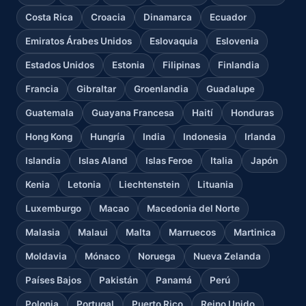
Costa Rica
Croacia
Dinamarca
Ecuador
Emiratos Árabes Unidos
Eslovaquia
Eslovenia
Estados Unidos
Estonia
Filipinas
Finlandia
Francia
Gibraltar
Groenlandia
Guadalupe
Guatemala
Guayana Francesa
Haití
Honduras
Hong Kong
Hungría
India
Indonesia
Irlanda
Islandia
Islas Aland
Islas Feroe
Italia
Japón
Kenia
Letonia
Liechtenstein
Lituania
Luxemburgo
Macao
Macedonia del Norte
Malasia
Malaui
Malta
Marruecos
Martinica
Moldavia
Mónaco
Noruega
Nueva Zelanda
Países Bajos
Pakistán
Panamá
Perú
Polonia
Portugal
Puerto Rico
Reino Unido