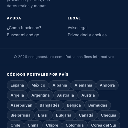
datos reales y mapas.
AYUDA
LEGAL
¿Cómo funcionan?
Aviso legal
Buscar mi código
Privacidad y cookies
© 2026 codigopostales.com · Datos con fines informativos
CÓDIGOS POSTALES POR PAÍS
España
México
Albania
Alemania
Andorra
Argelia
Argentina
Australia
Austria
Azerbaiyán
Bangladés
Bélgica
Bermudas
Bielorrusia
Brasil
Bulgaria
Canadá
Chequia
Chile
China
Chipre
Colombia
Corea del Sur