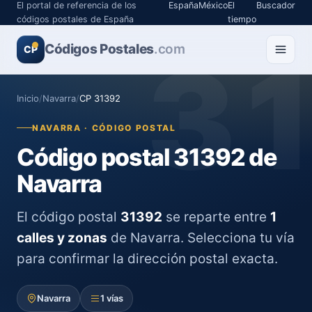
El portal de referencia de los
España
México
El
Buscador
códigos postales de España
tiempo
Códigos Postales
3
.com
CP
Inicio
/
Navarra
/
CP 31392
NAVARRA · CÓDIGO POSTAL
Código postal 31392 de
Navarra
El código postal
31392
se reparte entre
1
calles y zonas
de Navarra. Selecciona tu vía
para confirmar la dirección postal exacta.
Navarra
1 vías