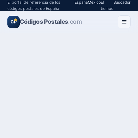
El portal de referencia de los
España
México
El
Buscador
códigos postales de España
tiempo
Códigos Postales
.com
CP