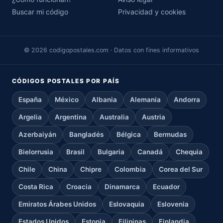
Buscar mi código
Privacidad y cookies
© 2026 codigopostales.com · Datos con fines informativos
CÓDIGOS POSTALES POR PAÍS
España
México
Albania
Alemania
Andorra
Argelia
Argentina
Australia
Austria
Azerbaiyán
Bangladés
Bélgica
Bermudas
Bielorrusia
Brasil
Bulgaria
Canadá
Chequia
Chile
China
Chipre
Colombia
Corea del Sur
Costa Rica
Croacia
Dinamarca
Ecuador
Emiratos Árabes Unidos
Eslovaquia
Eslovenia
Estados Unidos
Estonia
Filipinas
Finlandia