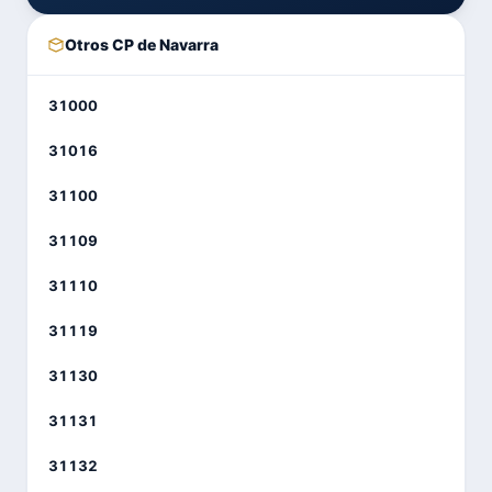
Otros CP de Navarra
31000
31016
31100
31109
31110
31119
31130
31131
31132