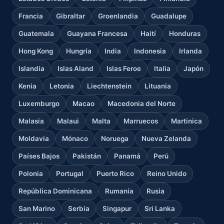
Francia
Gibraltar
Groenlandia
Guadalupe
Guatemala
Guayana Francesa
Haití
Honduras
Hong Kong
Hungría
India
Indonesia
Irlanda
Islandia
Islas Aland
Islas Feroe
Italia
Japón
Kenia
Letonia
Liechtenstein
Lituania
Luxemburgo
Macao
Macedonia del Norte
Malasia
Malaui
Malta
Marruecos
Martinica
Moldavia
Mónaco
Noruega
Nueva Zelanda
Países Bajos
Pakistán
Panamá
Perú
Polonia
Portugal
Puerto Rico
Reino Unido
República Dominicana
Rumanía
Rusia
San Marino
Serbia
Singapur
Sri Lanka