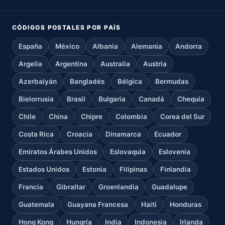
CÓDIGOS POSTALES POR PAÍS
España
México
Albania
Alemania
Andorra
Argelia
Argentina
Australia
Austria
Azerbaiyán
Bangladés
Bélgica
Bermudas
Bielorrusia
Brasil
Bulgaria
Canadá
Chequia
Chile
China
Chipre
Colombia
Corea del Sur
Costa Rica
Croacia
Dinamarca
Ecuador
Emiratos Árabes Unidos
Eslovaquia
Eslovenia
Estados Unidos
Estonia
Filipinas
Finlandia
Francia
Gibraltar
Groenlandia
Guadalupe
Guatemala
Guayana Francesa
Haití
Honduras
Hong Kong
Hungría
India
Indonesia
Irlanda