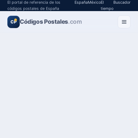
El portal de referencia de los
España
México
El
Buscador
códigos postales de España
tiempo
Códigos Postales
.com
CP