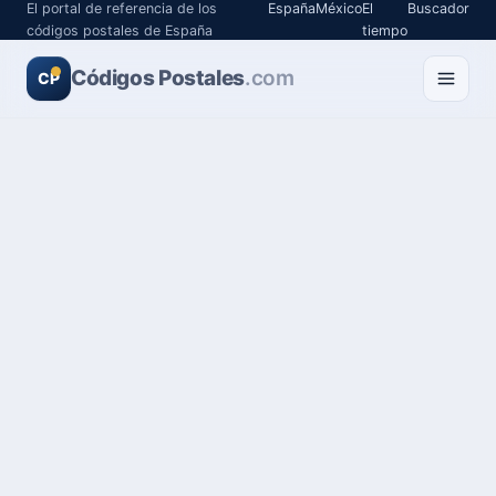
El portal de referencia de los
España
México
El
Buscador
códigos postales de España
tiempo
Códigos Postales
.com
CP