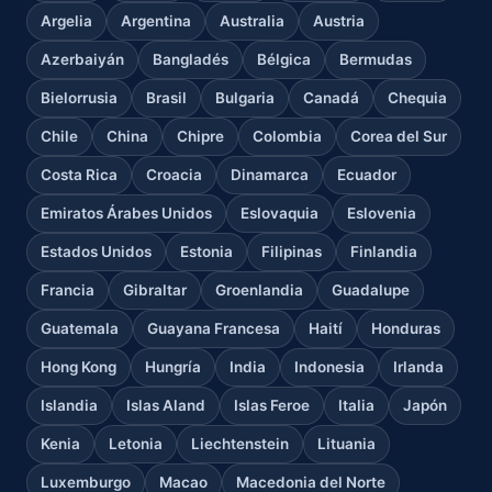
Argelia
Argentina
Australia
Austria
Azerbaiyán
Bangladés
Bélgica
Bermudas
Bielorrusia
Brasil
Bulgaria
Canadá
Chequia
Chile
China
Chipre
Colombia
Corea del Sur
Costa Rica
Croacia
Dinamarca
Ecuador
Emiratos Árabes Unidos
Eslovaquia
Eslovenia
Estados Unidos
Estonia
Filipinas
Finlandia
Francia
Gibraltar
Groenlandia
Guadalupe
Guatemala
Guayana Francesa
Haití
Honduras
Hong Kong
Hungría
India
Indonesia
Irlanda
Islandia
Islas Aland
Islas Feroe
Italia
Japón
Kenia
Letonia
Liechtenstein
Lituania
Luxemburgo
Macao
Macedonia del Norte