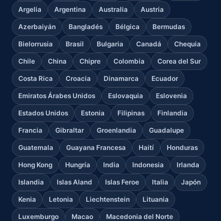
Argelia
Argentina
Australia
Austria
Azerbaiyán
Bangladés
Bélgica
Bermudas
Bielorrusia
Brasil
Bulgaria
Canadá
Chequia
Chile
China
Chipre
Colombia
Corea del Sur
Costa Rica
Croacia
Dinamarca
Ecuador
Emiratos Árabes Unidos
Eslovaquia
Eslovenia
Estados Unidos
Estonia
Filipinas
Finlandia
Francia
Gibraltar
Groenlandia
Guadalupe
Guatemala
Guayana Francesa
Haití
Honduras
Hong Kong
Hungría
India
Indonesia
Irlanda
Islandia
Islas Aland
Islas Feroe
Italia
Japón
Kenia
Letonia
Liechtenstein
Lituania
Luxemburgo
Macao
Macedonia del Norte