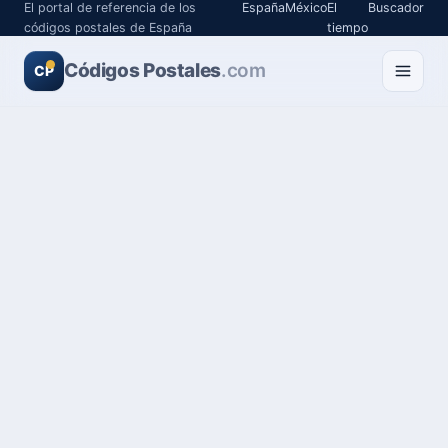
El portal de referencia de los
España
México
El
Buscador
códigos postales de España
tiempo
Códigos Postales
.com
CP