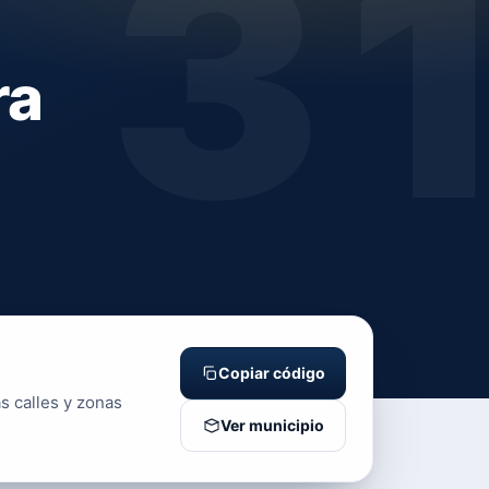
3
ra
Copiar código
s calles y zonas
Ver municipio