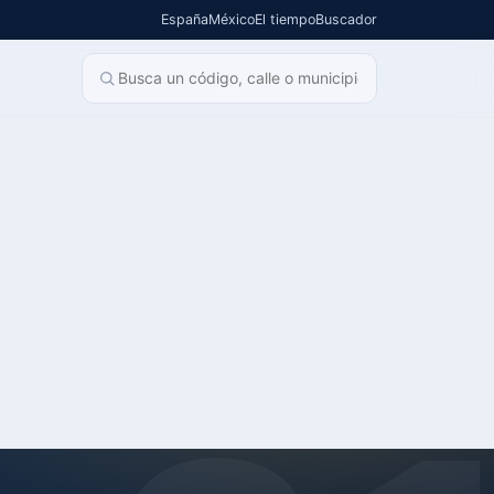
España
México
El tiempo
Buscador