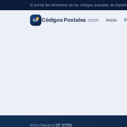
El portal de referencia de los códigos postales de Españ
Códigos Postales
.com
Inicio
P
CP
Inicio
/
Navarra
/
CP 31760