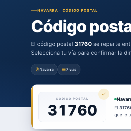
NAVARRA · CÓDIGO POSTAL
Código posta
El código postal
31760
se reparte en
Selecciona tu vía para confirmar la di
Navarra
7 vías
Navar
CÓDIGO POSTAL
31760
El
3176
que lo u