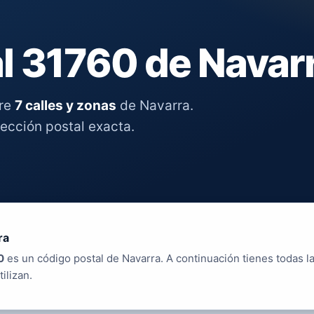
l 31760 de Navar
tre
7 calles y zonas
de Navarra.
rección postal exacta.
ra
0
es un código postal de Navarra. A continuación tienes todas la
tilizan.