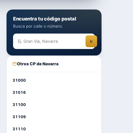
Encuentra tu código postal
Busca por calle o número.
Ir
Otros CP de Navarra
31000
31016
31100
31109
31110