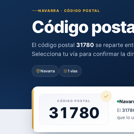
NAVARRA · CÓDIGO POSTAL
Código posta
El código postal
31780
se reparte en
Selecciona tu vía para confirmar la di
Navarra
1 vías
Navar
CÓDIGO POSTAL
31780
El
3178
que lo u