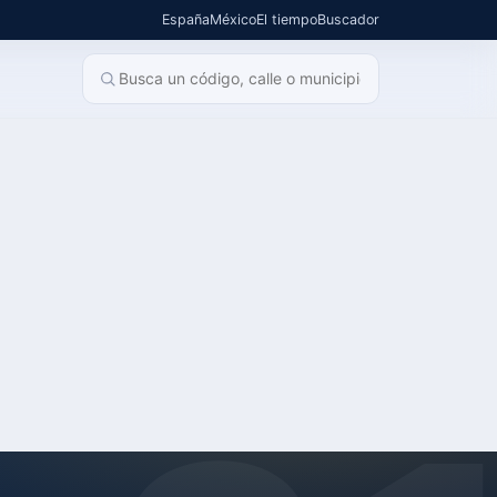
España
México
El tiempo
Buscador