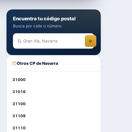
Encuentra tu código postal
Busca por calle o número.
Ir
Otros CP de Navarra
31000
31016
31100
31109
31110