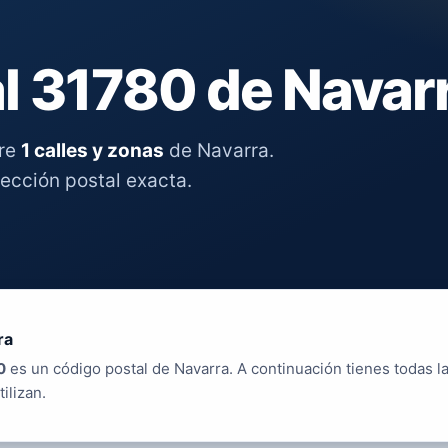
l 31780 de Navar
tre
1 calles y zonas
de Navarra.
rección postal exacta.
ra
0
es un código postal de Navarra. A continuación tienes todas la
tilizan.