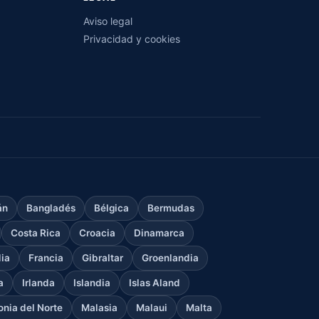
Aviso legal
Privacidad y cookies
án
Bangladés
Bélgica
Bermudas
Costa Rica
Croacia
Dinamarca
dia
Francia
Gibraltar
Groenlandia
a
Irlanda
Islandia
Islas Aland
nia del Norte
Malasia
Malaui
Malta