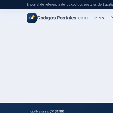
El portal de referencia de los códigos postales de Españ
Códigos Postales
.com
Inicio
P
CP
Inicio
/
Navarra
/
CP 31780