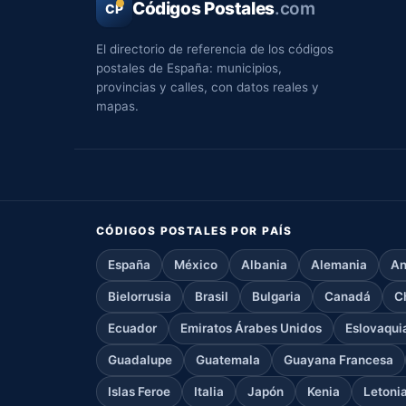
Códigos Postales
.com
CP
El directorio de referencia de los códigos
postales de España: municipios,
provincias y calles, con datos reales y
mapas.
CÓDIGOS POSTALES POR PAÍS
España
México
Albania
Alemania
An
Bielorrusia
Brasil
Bulgaria
Canadá
C
Ecuador
Emiratos Árabes Unidos
Eslovaqui
Guadalupe
Guatemala
Guayana Francesa
Islas Feroe
Italia
Japón
Kenia
Letoni