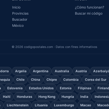
Inicio
¿Cómo funcionan?
Provincias
Buscar mi código
Buscador
México
© 2026 codigopostales.com · Datos con fines informativos
dorra
Argelia
Argentina
Australia
Austria
Azerbaiy
hequia
Chile
China
Chipre
Colombia
Corea del Sur
a
Eslovenia
Estados Unidos
Estonia
Filipinas
Finlan
Haití
Honduras
Hong Kong
Hungría
India
Indonesi
a
Liechtenstein
Lituania
Luxemburgo
Macao
Macedo