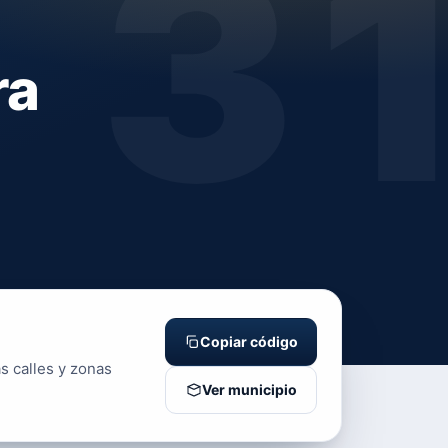
3
ra
Copiar código
s calles y zonas
Ver municipio