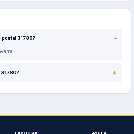
o postal 31780?
varra.
al 31780?
EXPLORAR
AYUDA