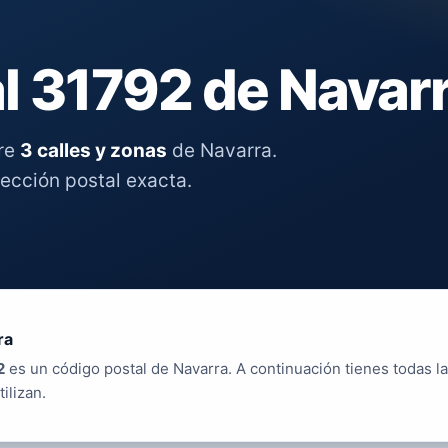
l 31792 de Navar
tre
3 calles y zonas
de Navarra.
rección postal exacta.
ra
2
es un código postal de Navarra. A continuación tienes todas la
tilizan.