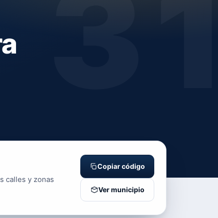
3
ra
Copiar código
s calles y zonas
Ver municipio