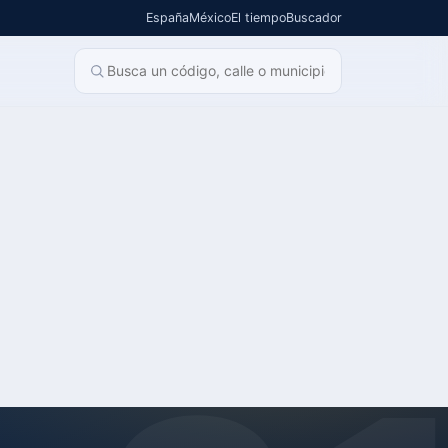
España
México
El tiempo
Buscador