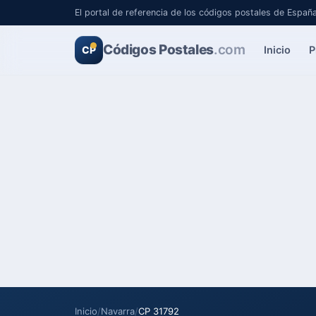
El portal de referencia de los códigos postales de Españ
Códigos Postales
.com
Inicio
P
CP
Inicio
/
Navarra
/
CP 31792