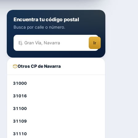
Encuentra tu código postal
Busca por calle o número.
Ir
Otros CP de Navarra
31000
31016
31100
31109
31110