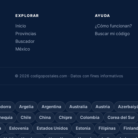
EXPLORAR
AYUDA
Inicio
¿Cómo funcionan?
Provincias
Buscar mi código
Buscador
México
© 2026 codigopostales.com · Datos con fines informativos
dorra
Argelia
Argentina
Australia
Austria
Azerbaiy
hequia
Chile
China
Chipre
Colombia
Corea del Sur
a
Eslovenia
Estados Unidos
Estonia
Filipinas
Finlan