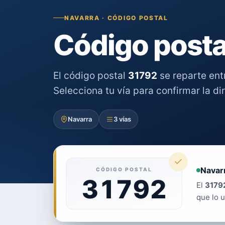
NAVARRA · CÓDIGO POSTAL
Código posta
El código postal
31792
se reparte en
Selecciona tu vía para confirmar la di
Navarra
3 vías
Navar
CÓDIGO POSTAL
31792
El
3179
que lo u