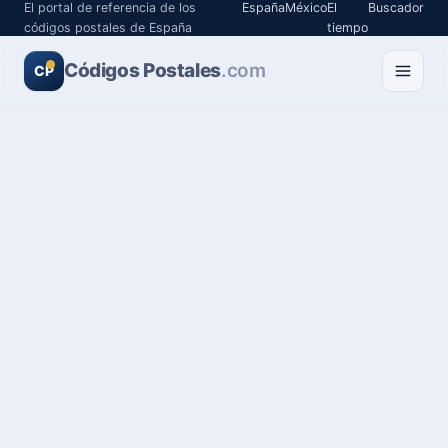
El portal de referencia de los
España
México
El
Buscador
códigos postales de España
tiempo
Códigos Postales
.com
CP