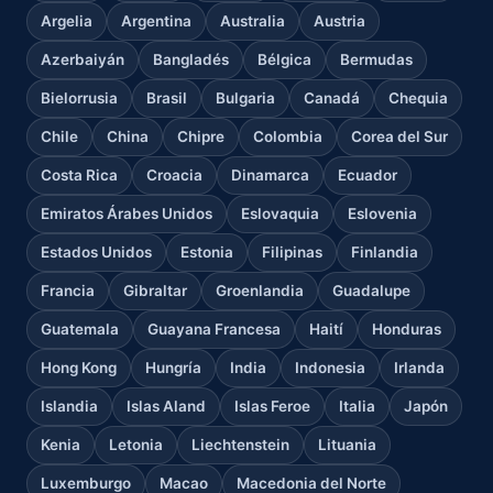
Argelia
Argentina
Australia
Austria
Azerbaiyán
Bangladés
Bélgica
Bermudas
Bielorrusia
Brasil
Bulgaria
Canadá
Chequia
Chile
China
Chipre
Colombia
Corea del Sur
Costa Rica
Croacia
Dinamarca
Ecuador
Emiratos Árabes Unidos
Eslovaquia
Eslovenia
Estados Unidos
Estonia
Filipinas
Finlandia
Francia
Gibraltar
Groenlandia
Guadalupe
Guatemala
Guayana Francesa
Haití
Honduras
Hong Kong
Hungría
India
Indonesia
Irlanda
Islandia
Islas Aland
Islas Feroe
Italia
Japón
Kenia
Letonia
Liechtenstein
Lituania
Luxemburgo
Macao
Macedonia del Norte