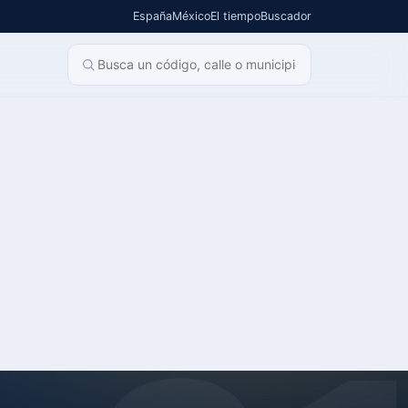
España
México
El tiempo
Buscador