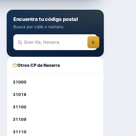
Encuentra tu código postal
Busca por calle o número.
Ir
Otros CP de Navarra
31000
31016
31100
31109
31110