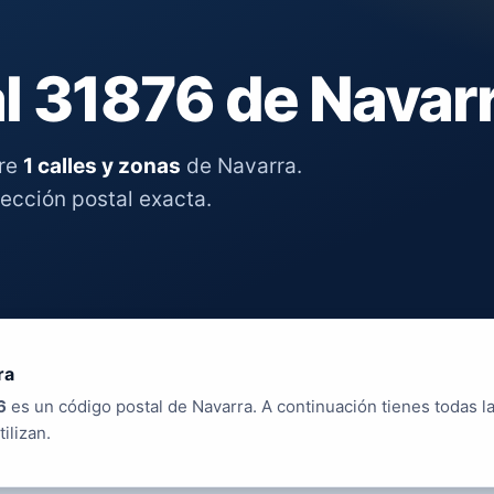
l 31876 de Navar
tre
1 calles y zonas
de Navarra.
rección postal exacta.
ra
6
es un código postal de Navarra. A continuación tienes todas la
tilizan.