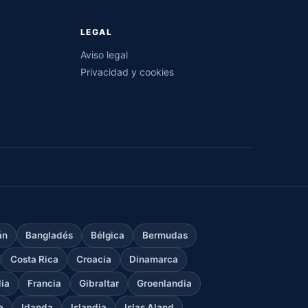
LEGAL
Aviso legal
Privacidad y cookies
án
Bangladés
Bélgica
Bermudas
Costa Rica
Croacia
Dinamarca
dia
Francia
Gibraltar
Groenlandia
a
Irlanda
Islandia
Islas Aland