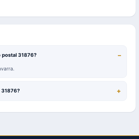
o postal 31876?
varra.
al 31876?