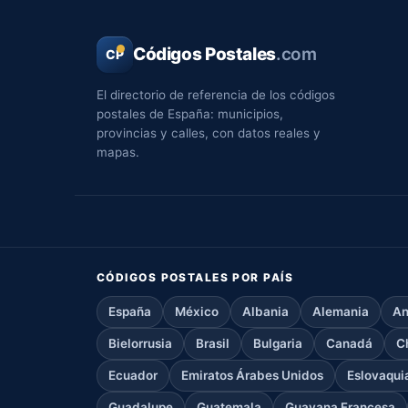
Códigos Postales
.com
CP
El directorio de referencia de los códigos
postales de España: municipios,
provincias y calles, con datos reales y
mapas.
CÓDIGOS POSTALES POR PAÍS
España
México
Albania
Alemania
An
Bielorrusia
Brasil
Bulgaria
Canadá
C
Ecuador
Emiratos Árabes Unidos
Eslovaqui
Guadalupe
Guatemala
Guayana Francesa