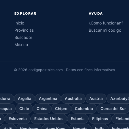
EXPLORAR
AYUDA
Inicio
¿Cómo funcionan?
Provincias
Buscar mi código
Buscador
México
© 2026 codigopostales.com · Datos con fines informativos
dorra
Argelia
Argentina
Australia
Austria
Azerbaiy
hequia
Chile
China
Chipre
Colombia
Corea del Sur
a
Eslovenia
Estados Unidos
Estonia
Filipinas
Finlan
Haití
Honduras
Hong Kong
Hungría
India
Indonesi