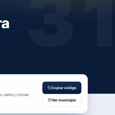
3
ra
Copiar código
s calles y zonas
Ver municipio