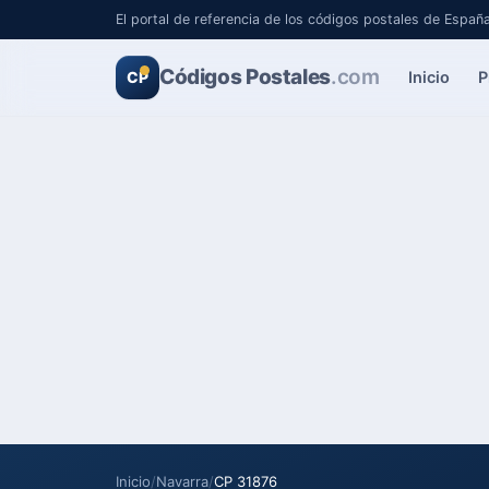
El portal de referencia de los códigos postales de Españ
Códigos Postales
.com
Inicio
P
CP
Inicio
/
Navarra
/
CP 31876