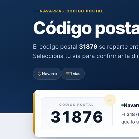
NAVARRA · CÓDIGO POSTAL
Código posta
El código postal
31876
se reparte en
Selecciona tu vía para confirmar la di
Navarra
1 vías
Navar
CÓDIGO POSTAL
31876
El
3187
que lo u