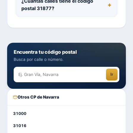
¿Cuántas calles tiene el código
postal 31877?
Encuentra tu código postal
Busca por calle o número.
Ir
Otros CP de Navarra
31000
31016