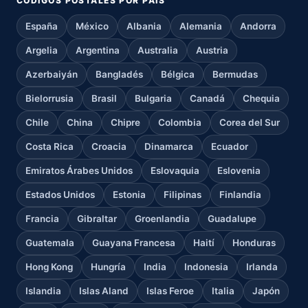
CÓDIGOS POSTALES POR PAÍS
España
México
Albania
Alemania
Andorra
Argelia
Argentina
Australia
Austria
Azerbaiyán
Bangladés
Bélgica
Bermudas
Bielorrusia
Brasil
Bulgaria
Canadá
Chequia
Chile
China
Chipre
Colombia
Corea del Sur
Costa Rica
Croacia
Dinamarca
Ecuador
Emiratos Árabes Unidos
Eslovaquia
Eslovenia
Estados Unidos
Estonia
Filipinas
Finlandia
Francia
Gibraltar
Groenlandia
Guadalupe
Guatemala
Guayana Francesa
Haití
Honduras
Hong Kong
Hungría
India
Indonesia
Irlanda
Islandia
Islas Aland
Islas Feroe
Italia
Japón