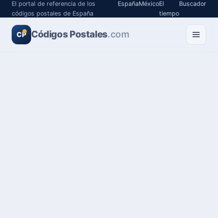
El portal de referencia de los
España
México
El
Buscador
códigos postales de España
tiempo
Códigos Postales
.com
CP