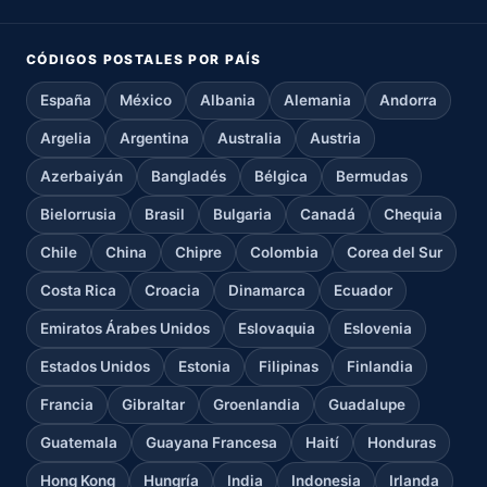
CÓDIGOS POSTALES POR PAÍS
España
México
Albania
Alemania
Andorra
Argelia
Argentina
Australia
Austria
Azerbaiyán
Bangladés
Bélgica
Bermudas
Bielorrusia
Brasil
Bulgaria
Canadá
Chequia
Chile
China
Chipre
Colombia
Corea del Sur
Costa Rica
Croacia
Dinamarca
Ecuador
Emiratos Árabes Unidos
Eslovaquia
Eslovenia
Estados Unidos
Estonia
Filipinas
Finlandia
Francia
Gibraltar
Groenlandia
Guadalupe
Guatemala
Guayana Francesa
Haití
Honduras
Hong Kong
Hungría
India
Indonesia
Irlanda