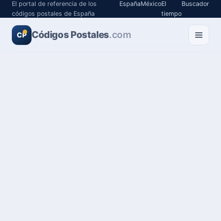
El portal de referencia de los
España
México
El
Buscador
códigos postales de España
tiempo
Códigos Postales
.com
CP