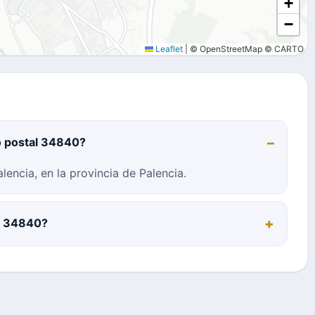
+
−
Leaflet
|
© OpenStreetMap © CARTO
o postal 34840?
encia, en la provincia de Palencia.
al 34840?