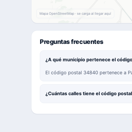
Mapa OpenStreetMap · se carga al llegar aquí
Preguntas frecuentes
¿A qué municipio pertenece el códig
El código postal 34840 pertenece a Pal
¿Cuántas calles tiene el código post