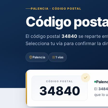
PALENCIA · CÓDIGO POSTAL
Código posta
El código postal
34840
se reparte en
Selecciona tu vía para confirmar la di
Palencia
1 vías
Palenc
CÓDIGO POSTAL
34840
El
3484
que lo u