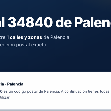
l 34840 de Palen
tre
1 calles y zonas
de Palencia.
rección postal exacta.
ia · Palencia
0
es un código postal de Palencia. A continuación tienes todas 
tilizan.