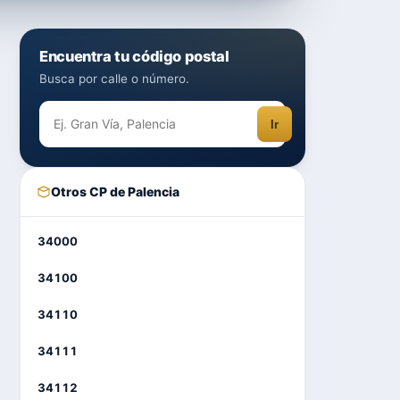
Encuentra tu código postal
Busca por calle o número.
Ir
Otros CP de Palencia
34000
34100
34110
34111
34112