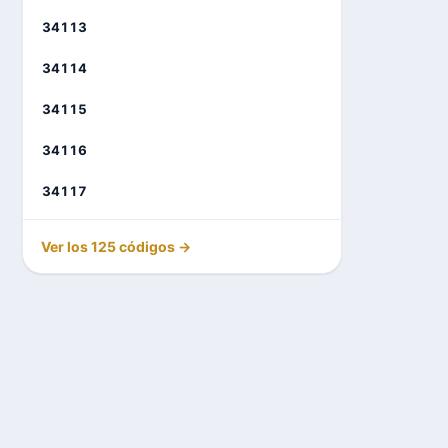
34113
34114
34115
34116
34117
Ver los 125 códigos →