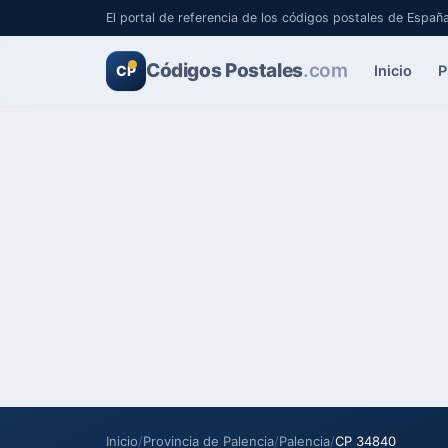
El portal de referencia de los códigos postales de Españ
Códigos Postales
.com
Inicio
P
CP
Inicio
/
Provincia de Palencia
/
Palencia
/
CP 34840