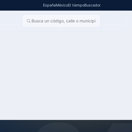
España
México
El tiempo
Buscador