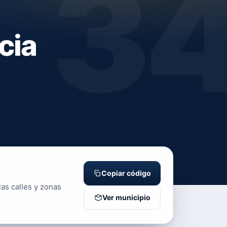
3
cia
Copiar código
las calles y zonas
Ver municipio