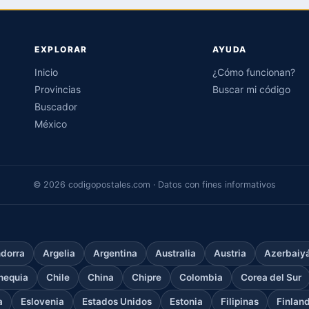
EXPLORAR
AYUDA
Inicio
¿Cómo funcionan?
Provincias
Buscar mi código
Buscador
México
© 2026 codigopostales.com · Datos con fines informativos
dorra
Argelia
Argentina
Australia
Austria
Azerbaiy
hequia
Chile
China
Chipre
Colombia
Corea del Sur
a
Eslovenia
Estados Unidos
Estonia
Filipinas
Finlan