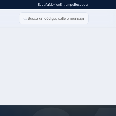
España
México
El tiempo
Buscador