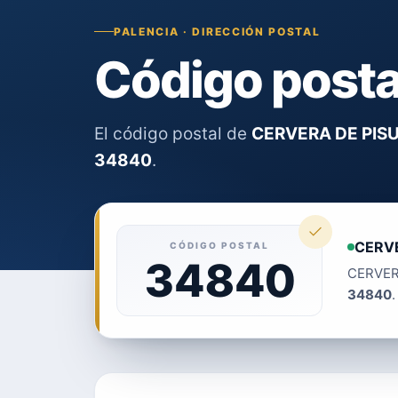
PALENCIA · DIRECCIÓN POSTAL
Código post
El código postal de
CERVERA DE PIS
34840
.
CERV
CÓDIGO POSTAL
34840
CERVERA
34840
.