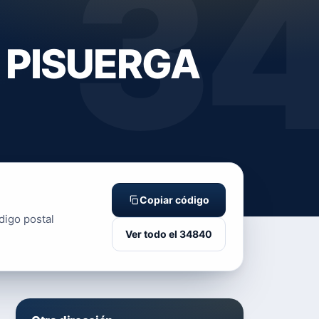
3
E PISUERGA
Copiar código
digo postal
Ver todo el 34840