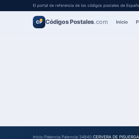
El portal de referencia de los códigos postales de Españ
Códigos Postales
.com
Inicio
P
CP
Inicio
/
Palencia
/
Palencia
/
34840
/
CERVERA DE PISUERGA